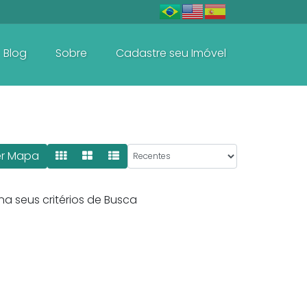
Blog
Sobre
Cadastre seu Imóvel
Baln. Perequê - Porto Belo
Casas e Sobrados
r Mapa
a seus critérios de Busca