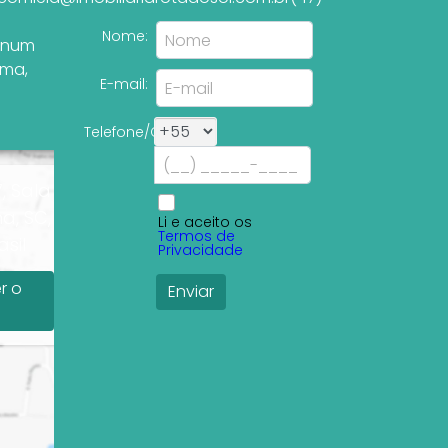
Nome:
tinum
ema
,
E-mail:
Telefone/Celular:
, Sala
a, SC,
Li e aceito os
Termos de
sil
Privacidade
r o