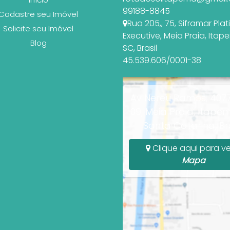
99188-8845
Cadastre seu Imóvel
Rua 205,
,
75
,
Siframar Pla
Solicite seu Imóvel
Executive
,
Meia Praia
,
Itap
Blog
SC
,
Brasil
45.539.606/0001-38
Av Nereu Ramos, 4077
09, Meia Praia, Itapem
Santa Catarina, Bra
Clique aqui para ve
Mapa