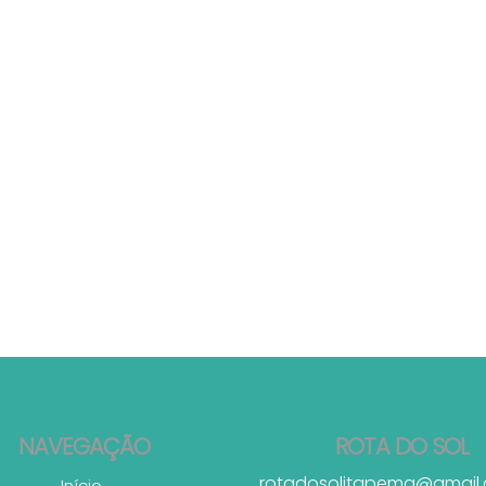
NAVEGAÇÃO
ROTA DO SOL
rotadosolitapema@gmail
Início