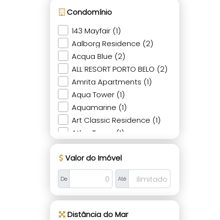
Condomínio
143 Mayfair (1)
Aalborg Residence (2)
Acqua Blue (2)
ALL RESORT PORTO BELO (2)
Amrita Apartments (1)
Aqua Tower (1)
Aquamarine (1)
Art Classic Residence (1)
Atlan Tower (1)
Atlantic Paradise Towers (2)
Valor do Imóvel
Atol Das Rocas (1)
Baía de Bali (1)
De
Até
Baruk Residence (1)
Beach Leak Residence (1)
Beach Tower (1)
Distância do Mar