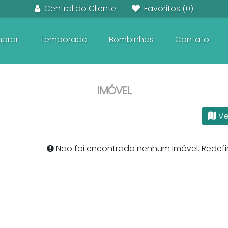
Central do Cliente
Favoritos
(0)
prar
Temporada
Bombinhas
Contato
+
Em Construção frente ao Mar
Pronto para Morar frente ao Mar
Apartamentos na planta
IMÓVEL
Ve
Não foi encontrado nenhum Imóvel. Redefin