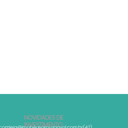
NOVIDADES DE
INVESTIMENTO
.com
leia@imobiliariarotadosol.com.br
(47)