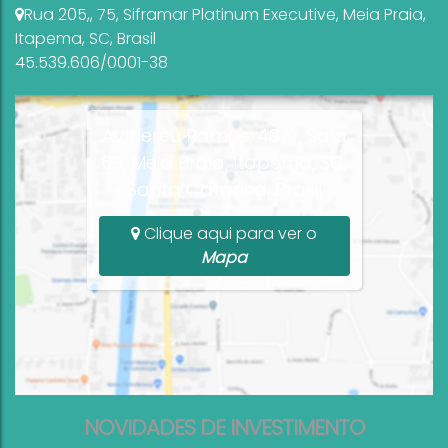
Rua 205,
,
75
,
Siframar Platinum Executive
,
Meia Praia
,
Itapema
,
SC
,
Brasil
45.539.606/0001-38
Av Nereu Ramos, 4077, Sala
09, Meia Praia, Itapema, SC,
Santa Catarina, Brasil
Clique aqui para ver o
Mapa
NOVIDADES DE INVESTIMENTO