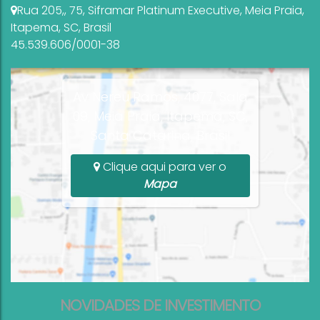
Rua 205,
,
75
,
Siframar Platinum Executive
,
Meia Praia
,
Itapema
,
SC
,
Brasil
45.539.606/0001-38
Av Nereu Ramos, 4077, Sala
09, Meia Praia, Itapema, SC,
Santa Catarina, Brasil
Clique aqui para ver o
Mapa
NOVIDADES DE INVESTIMENTO