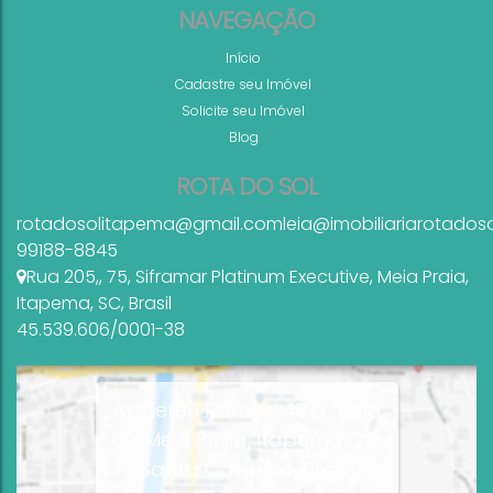
NAVEGAÇÃO
Início
Cadastre seu Imóvel
Solicite seu Imóvel
Blog
ROTA DO SOL
rotadosolitapema@gmail.com
leia@imobiliariarotados
99188-8845
Rua 205,
,
75
,
Siframar Platinum Executive
,
Meia Praia
,
Itapema
,
SC
,
Brasil
45.539.606/0001-38
Av Nereu Ramos, 4077, Sala
09, Meia Praia, Itapema, SC,
Santa Catarina, Brasil