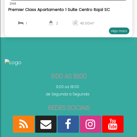
750.000,00
R$
Valor de Venda
2153
Premier Class Apartamento 1 Suíte Centro Itajaí S
1
2
40
.00
m²
1
1
9:00 AS 18:00
9:00 as 18:00
de Segunda a Segunda
REDES SOCIAIS