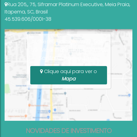
Rua 205,
,
75
,
Siframar Platinum Executive
,
Meia Praia
,
Itapema
,
SC
,
Brasil
45.539.606/0001-38
Av Nereu Ramos, 4077, Sala
09, Meia Praia, Itapema, SC,
Santa Catarina, Brasil
Clique aqui para ver o
Mapa
NOVIDADES DE INVESTIMENTO