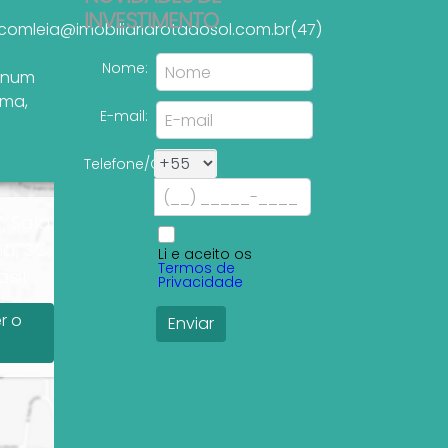
INVESTIMENTO
.com
leia@imobiliariarotadosol.com.br
(47)
Nome:
tinum
ema
,
E-mail:
Telefone/Celular:
, Sala
a, SC,
Li e aceito os
Termos de
sil
Privacidade
r o