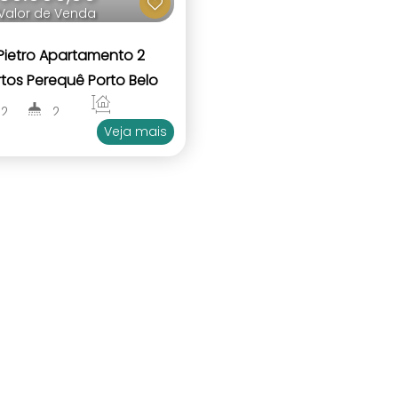
Valor de Venda
Pietro Apartamento 2
tos Perequê Porto Belo
2
2
63
.53
m²
Veja mais
1
1