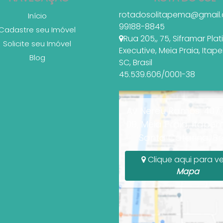
rotadosolitapema@gmail
Início
99188-8845
Cadastre seu Imóvel
Rua 205,
,
75
,
Siframar Pla
Solicite seu Imóvel
Executive
,
Meia Praia
,
Itap
Blog
SC
,
Brasil
45.539.606/0001-38
Av Nereu Ramos, 4077
09, Meia Praia, Itapem
Santa Catarina, Bra
Clique aqui para ve
Mapa