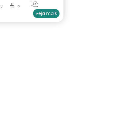
2
2
180
.00
m²
Veja mais
1
1