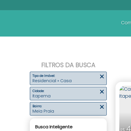
Com
FILTROS DA BUSCA
Tipo de Imóvel:
Residencial » Casa
Cidade:
Itapema
Bairro:
Meia Praia
Busca Inteligente
4
R$