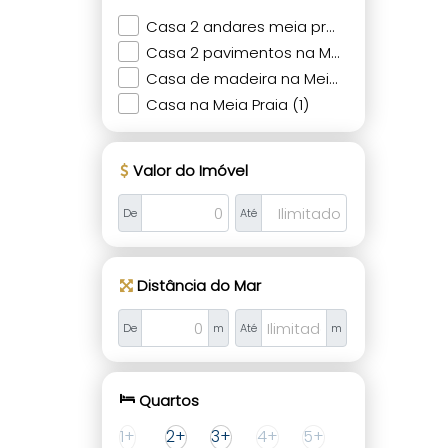
Casa 2 andares meia praia (1)
Casa 2 pavimentos na Meia Praia (1)
Casa de madeira na Meia Praia (1)
Casa na Meia Praia (1)
Valor do Imóvel
De
Até
Distância do Mar
De
m
Até
m
Quartos
1+
2+
3+
4+
5+