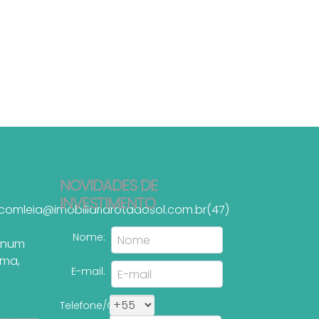
NOVIDADES DE
INVESTIMENTO
.com
leia@imobiliariarotadosol.com.br
(47)
Nome:
tinum
ema
,
E-mail:
Telefone/Celular: