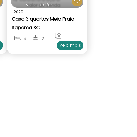
Valor de Venda
2029
Casa 3 quartos Meia Praia
Itapema SC
3
2
160
.00
m²
s
Veja mais
2
1