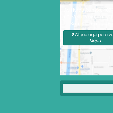
Av Nereu Ramos, 4077
09, Meia Praia, Itapem
Santa Catarina, Bra
Clique aqui para ve
Mapa