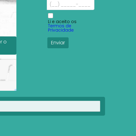
, Sala
a, SC,
Li e aceito os
Termos de
sil
Privacidade
r o
Ver imóveis