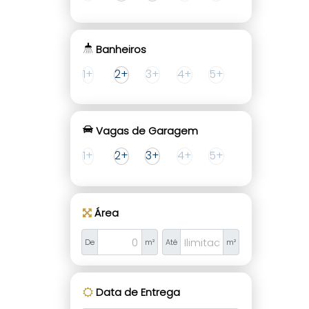
Banheiros
1+
2+
3+
4+
5+
Vagas de Garagem
1+
2+
3+
4+
5+
Área
De
m²
Até
m²
Data de Entrega