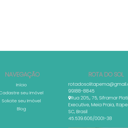
NAVEGAÇÃO
ROTA DO SOL
rotadosolitapema@gmail
Início
99188-8845
Cadastre seu Imóvel
Rua 205,
,
75
,
Siframar Pla
Solicite seu Imóvel
Executive
,
Meia Praia
,
Itap
Blog
SC
,
Brasil
45.539.606/0001-38