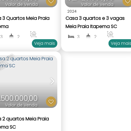
Valor de Venda
Valor de Venda
2024
 3 Quartos Meia Praia
Casa 3 quartos e 3 vagas
ema
Meia Praia Itapema SC
3
2
3
2
160
.00
m²
160
.00
m²
Veja mais
Veja mai
1
1
1
1
C
A
S
A
N
A
M
EI
A
P
R
AI
A
.500.000,00
Valor de Venda
 2 quartos Meia Praia
ema SC