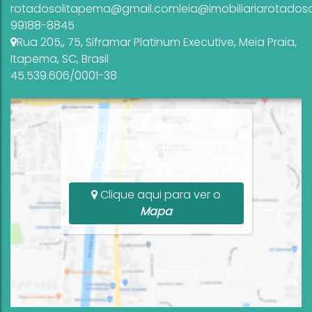
rotadosolitapema@gmail.com
leia@imobiliariarotados
99188-8845
Rua 205,
,
75
,
Siframar Platinum Executive
,
Meia Praia
,
Itapema
,
SC
,
Brasil
45.539.606/0001-38
Av Nereu Ramos, 4077, Sala
09, Meia Praia, Itapema, SC,
Santa Catarina, Brasil
Clique aqui para ver o
Mapa