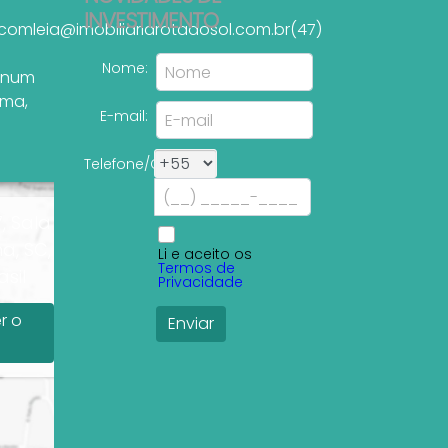
INVESTIMENTO
.com
leia@imobiliariarotadosol.com.br
(47)
Nome:
tinum
ema
,
E-mail:
Telefone/Celular:
, Sala
a, SC,
Li e aceito os
Termos de
sil
Privacidade
r o