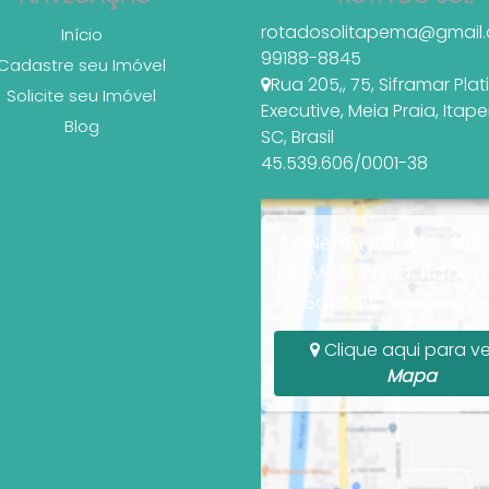
rotadosolitapema@gmail
Início
99188-8845
Cadastre seu Imóvel
Rua 205,
,
75
,
Siframar Pla
Solicite seu Imóvel
Executive
,
Meia Praia
,
Itap
Blog
SC
,
Brasil
45.539.606/0001-38
Av Nereu Ramos, 4077
09, Meia Praia, Itapem
Santa Catarina, Bra
Clique aqui para ve
Mapa