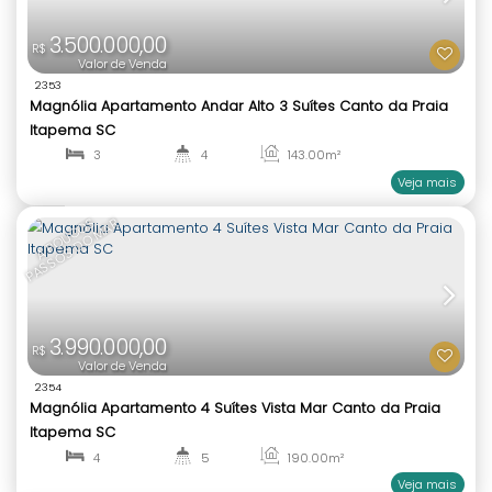
Itapema SC
4
4
190
.00
m²
1
4
3.300.000,00
R$
Valor de Venda
2297
Magnólia Apartamento 3 Suítes Vista Mar Canto d
Itapema SC
3
3
143
.00
m²
1
3