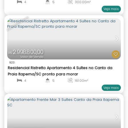
Valor de Venda
813
Celine Apartamento frente mar no Canto da Praia
SC, Dallo Construtora
4
5
300
.00
m²
1
4
EXCLUSIVIDADE
2.998.800,00
R$
Valor de Venda
923
Residencial Ristretto Apartamento 4 Suítes no Ca
Praia Itapema/SC pronto para morar