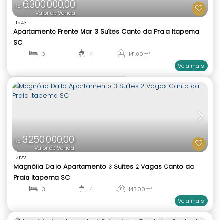
4
5
161
.00
m²
1
4
6.300.000,00
R$
Valor de Venda
1943
Apartamento Frente Mar 3 Suítes Canto da Praia 
SC
3
4
141
.00
m²
1
3