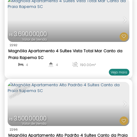
3.250.000,00
R$
Valor de Venda
2122
Magnólia Dallo Apartamento 3 Suítes 2 Vagas Ca
Praia Itapema SC
3
4
143
.00
m²
1
3