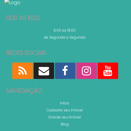
3.990.000,00
9:00 AS 18:00
R$
Valor de Venda
9:00 as 18:00
2354
Magnólia Apartamento 4 Suítes Vista Mar Canto d
de Segunda a Segunda
Itapema SC
REDES SOCIAIS
4
5
190
.00
m²
2
4
VISTA MAR
NAVEGAÇÃO
Início
Cadastre seu Imóvel
2.350.000,00
Solicite seu Imóvel
R$
Valor de Venda
Blog