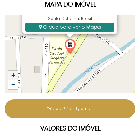
MAPA DO IMÓVEL
Rua 115, 79, Canto da Praia, Itapema, SC,
Santa Catarina, Brasil
Clique para ver o
Mapa
+
−
Dúvidas? Nós ligamos!
VALORES DO IMÓVEL