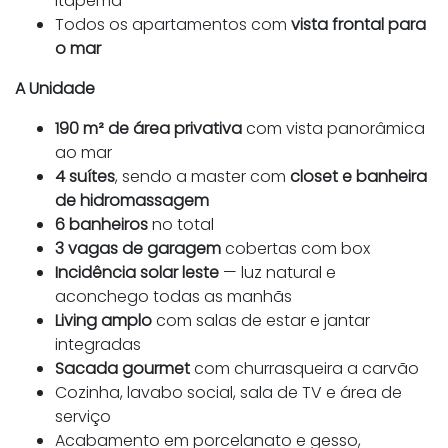
Itapema
Todos os apartamentos com
vista frontal para
o mar
A Unidade
190 m² de área privativa
com vista panorâmica
ao mar
4 suítes
, sendo a master com
closet e banheira
de hidromassagem
6 banheiros
no total
3 vagas de garagem
cobertas com box
Incidência solar leste
— luz natural e
aconchego todas as manhãs
Living amplo
com salas de estar e jantar
integradas
Sacada gourmet
com churrasqueira a carvão
Cozinha, lavabo social, sala de TV e área de
serviço
Acabamento em porcelanato e gesso,