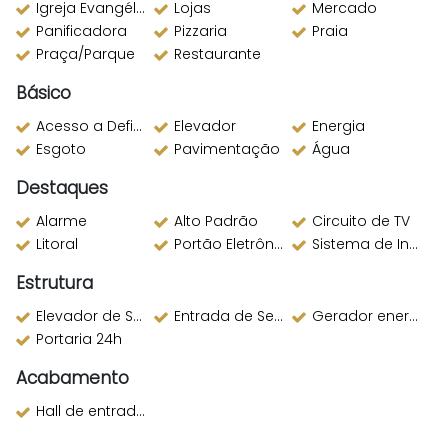
Igreja Evangélica
Lojas
Mercado
Panificadora
Pizzaria
Praia
Praça/Parque
Restaurante
Básico
Acesso a Deficientes
Elevador
Energia
Esgoto
Pavimentação
Água
Destaques
Alarme
Alto Padrão
Circuito de TV
Litoral
Portão Eletrônico
Sistema de Incêndio
Estrutura
Elevador de Serviço
Entrada de Serviço
Gerador energia
Portaria 24h
Acabamento
Hall de entrada decorado