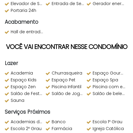
Elevador de Serviço
Entrada de Serviço
Gerador energia
Portaria 24h
Acabamento
Hall de entrada decorado
VOCÊ VAI ENCONTRAR NESSE CONDOMÍNIO
Lazer
Academia
Churrasqueira
Espaço Gourmet
Espaço Kids
Espaço Pet
Espaço Spa
Espaço Zen
Piscina Infantil
Piscina com espelho d´água
Salão de Festas
Salão de Jogos
Salão de beleza
Sauna
Serviços Próximos
Academias de ginástica
Banco
Escola 1º Grau
Escola 2º Grau
Farmácia
Igreja Católica