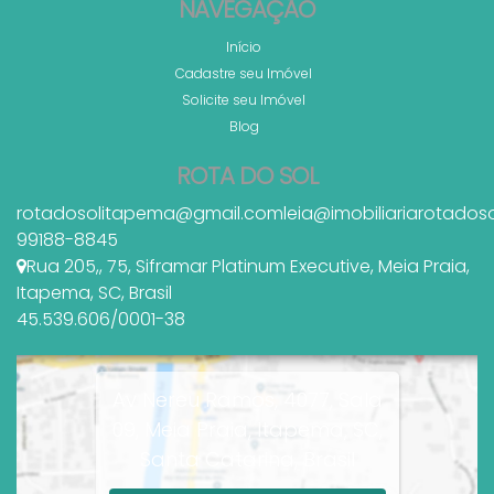
NAVEGAÇÃO
Início
Cadastre seu Imóvel
Solicite seu Imóvel
Blog
ROTA DO SOL
rotadosolitapema@gmail.com
leia@imobiliariarotados
99188-8845
Rua 205,
,
75
,
Siframar Platinum Executive
,
Meia Praia
,
Itapema
,
SC
,
Brasil
45.539.606/0001-38
Av Nereu Ramos, 4077, Sala
09, Meia Praia, Itapema, SC,
Santa Catarina, Brasil