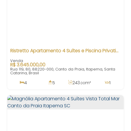
Ristretto Apartamento 4 Suítes e Piscina Privativa no Canto da Praia Itapema/Sc
R$
3.645.000,00
Rua 119, 80, 88220-000, Canto da Praia, Itapema, Santa
Catarina, Brasil
4
5
243
m²
1
.00
4
383
m²
3
160m
.00
243
m²
.00