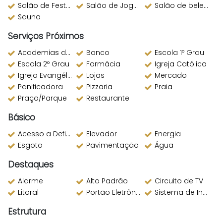
Salão de Festas
Salão de Jogos
Salão de beleza
Sauna
Serviços Próximos
Academias de ginástica
Banco
Escola 1º Grau
Escola 2º Grau
Farmácia
Igreja Católica
Igreja Evangélica
Lojas
Mercado
Panificadora
Pizzaria
Praia
Praça/Parque
Restaurante
Básico
Acesso a Deficientes
Elevador
Energia
Esgoto
Pavimentação
Água
Destaques
Alarme
Alto Padrão
Circuito de TV
Litoral
Portão Eletrônico
Sistema de Incêndio
Estrutura