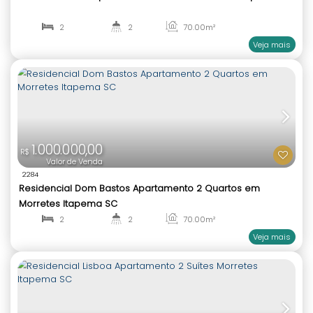
898.000,00
R$
Valor de Venda
2135
Miracle Garden Apartamento 2 Suítes Morretes I
2
2
66
.17
m²
1
2
860.000,00
770.000,00
R$
R$
Valor de Venda
2233
Maria Valentina Apartamento 2 Suítes Morretes I