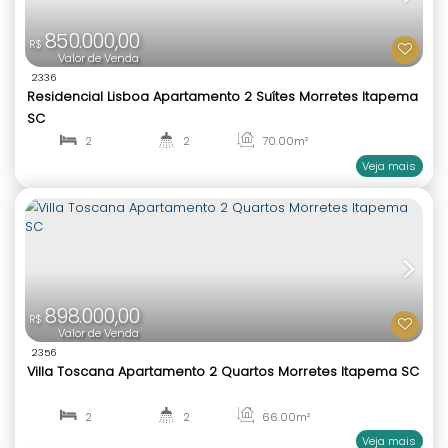
2
2
70
.00
m²
1
2
1.000.000,00
R$
Valor de Venda
2284
Residencial Dom Bastos Apartamento 2 Quartos 
Morretes Itapema SC
2
2
70
.00
m²
1
1