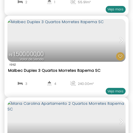
Valor de Venda
1592
Sol Nascente apartamento 2 quartos no Morretes
2
1
55
.91
m²
1
1
1.500.000,00
R$
Valor de Venda
1952
Malbec Duplex 3 Quartos Morretes Itapema SC