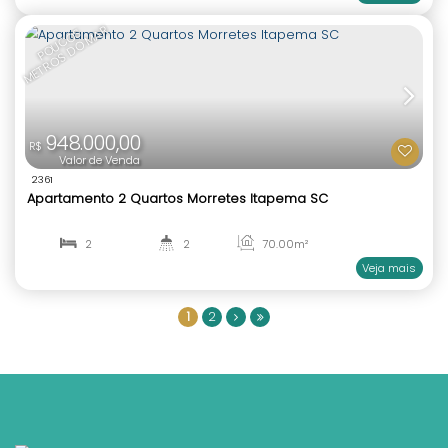
850.000,00
R$
Valor de Venda
2336
Residencial Lisboa Apartamento 2 Suítes Morrete
SC
2
2
70
.00
m²
1
2
1
2