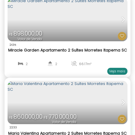
830.000,00
R$
Valor de Venda
2116
Aqua Tower Apartamento 3 Quartos Morretes It
3
2
69
.82
m²
1
1