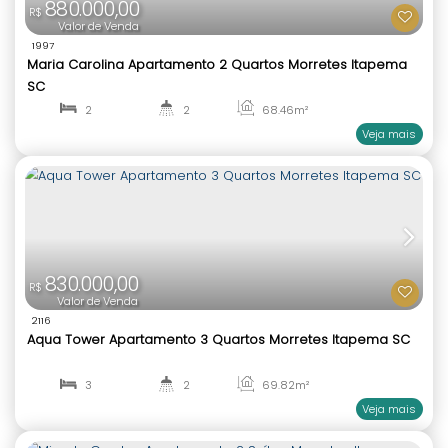
3
4
240
.00
m²
2
2
880.000,00
R$
Valor de Venda
1997
Maria Carolina Apartamento 2 Quartos Morretes 
SC
2
2
68
.46
m²
1
1