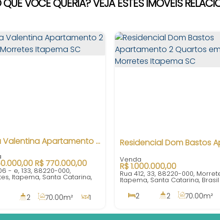
 QUE VOCÊ QUERIA? VEJA ESTES IMÓVEIS RELAC
Maria Valentina Apartamento 2 Suítes Morretes Itapema SC
0.000,00
R$
770.000,00
R$
1.000.000,00
6 - e, 133, 88220-000,
Rua 412, 33, 88220-000, Morrete
es, Itapema, Santa Catarina,
Itapema, Santa Catarina, Brasil
2
2
70
.00
m²
2
70
.00
m²
1
1
1
200m
7
97
.54
m²
1
680m
0
m²