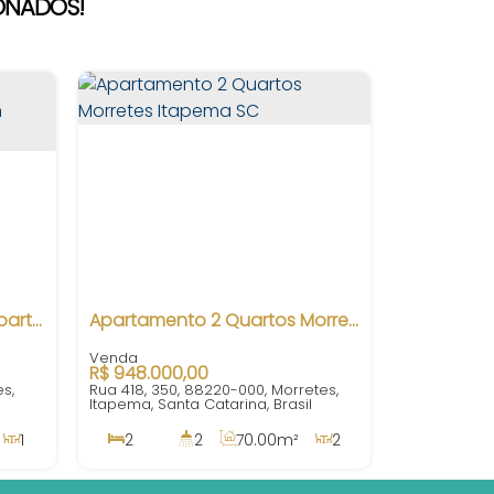
IONADOS!
Residencial Dom Bastos Apartamento 2 Quartos em Morretes Itapema SC
Apartamento 2 Quartos Morretes Itapema SC
R$
948.000,00
s,
Rua 418, 350, 88220-000, Morretes,
Itapema, Santa Catarina, Brasil
1
2
2
70
.00
m²
2
0
.00
m²
1
82
.50
m²
1
380m
70
.00
m²