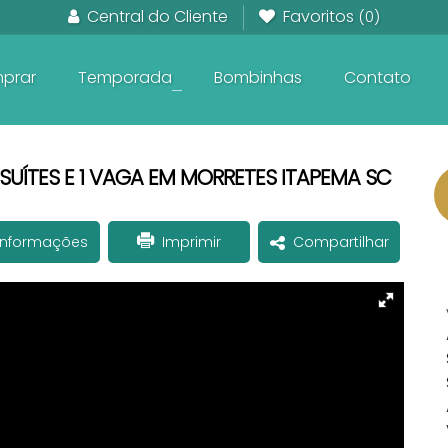
Central do Cliente
Favoritos
(0)
prar
Temporada
Bombinhas
Contato
+
Em Construção frente ao Mar
Pronto para Morar frente ao Mar
Apartamentos na planta
SUÍTES E 1 VAGA EM MORRETES ITAPEMA SC
Informações
Imprimir
Compartilhar