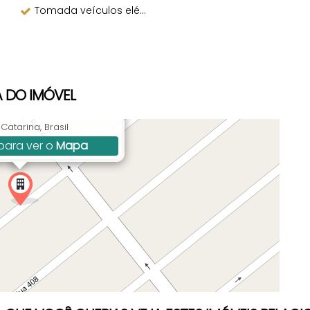
Tomada veículos elétricos
 DO IMÓVEL
, Morretes, Itapema, SC,
Catarina, Brasil
para ver o
Mapa