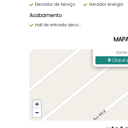
Elevador de Serviço
Gerador energia
Acabamento
Hall de entrada decorado
MAPA
Rua 406-B, 272
Santa 
Clique 
+
−