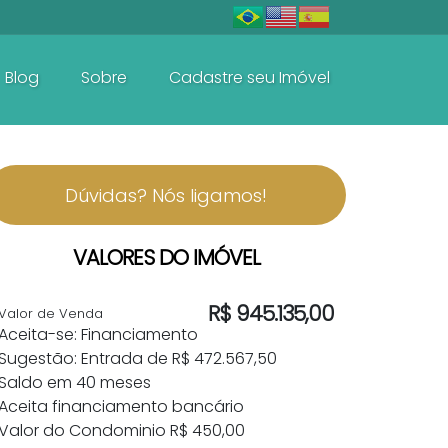
Blog
Sobre
Cadastre seu Imóvel
Baln. Perequê - Porto Belo
Casas e Sobrados
Dúvidas? Nós ligamos!
VALORES DO IMÓVEL
R$
945.135,00
Valor de Venda
Aceita-se: Financiamento
Sugestão: Entrada de R$ 472.567,50
Saldo em 40 meses
Aceita financiamento bancário
Valor do Condominio
R$
450,00