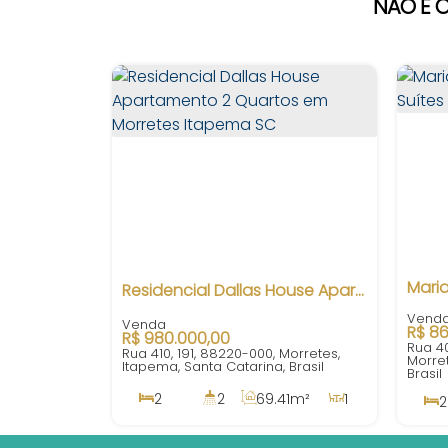
NÃO É O
Residencial Dallas House Apartamento 2 Quartos em Morretes Itapema SC
R$
86
R$
980.000,00
Rua 40
Rua 410, 191, 88220-000, Morretes,
Morret
Itapema, Santa Catarina, Brasil
Brasil
2
2
69
.41
m²
1
2
1
110
.00
m²
1
350m
2
69
.41
m²
70
.0