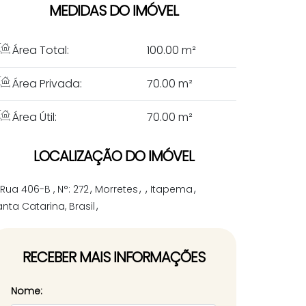
MEDIDAS DO IMÓVEL
Área Total:
100
.00
m²
Área Privada:
70
.00
m²
Área Útil:
70
.00
m²
LOCALIZAÇÃO DO IMÓVEL
Rua 406-B
,
N°:
272
Morretes
Itapema
nta Catarina, Brasil
RECEBER MAIS INFORMAÇÕES
Nome: