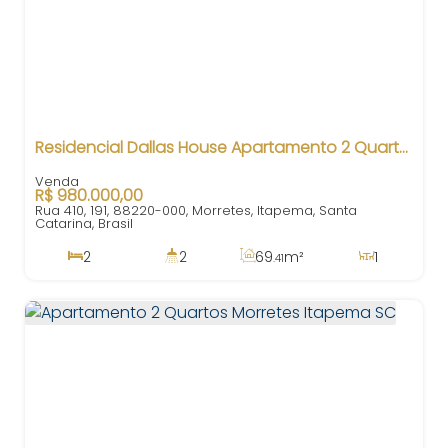
Residencial Dallas House Apartamento 2 Quartos em Morretes Itapema SC
R$
980.000,00
Rua 410, 191, 88220-000, Morretes, Itapema, Santa
Catarina, Brasil
2
2
69
m²
1
.41
1
110
m²
1
350m
.00
69
m²
.41