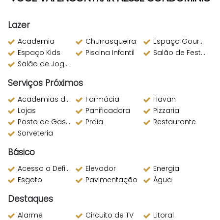
Lazer
Academia
Churrasqueira
Espaço Gourmet
Espaço Kids
Piscina Infantil
Salão de Festas
Salão de Jogos
Serviços Próximos
Academias de ginástica
Farmácia
Havan
Lojas
Panificadora
Pizzaria
Posto de Gasolina
Praia
Restaurante
Sorveteria
Básico
Acesso a Deficientes
Elevador
Energia
Esgoto
Pavimentação
Água
Destaques
Alarme
Circuito de TV
Litoral