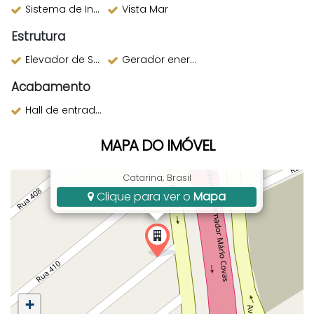
Sistema de Incêndio
Vista Mar
Estrutura
Elevador de Serviço
Gerador energia
Acabamento
Hall de entrada decorado
MAPA DO IMÓVEL
Rua 412, 33, Morretes, Itapema, SC, Santa
Catarina, Brasil
Clique para ver o
Mapa
+