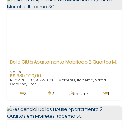
Bella Cittá Apartamento Mobiliado 2 Quartos Morretes Itapema SC
R$
930.000,00
Rua 426, 237, 88220-000, Morretes, Itapema, Santa
Catarina, Brasil
2
2
65
m²
1
.45
1
77
m²
1
600m
.95
65
m²
.45