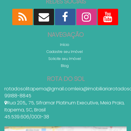
REDES SOCIAIS
NAVEGAÇÃO
Início
Cadastre seu Imóvel
Solicite seu Imóvel
Blog
ROTA DO SOL
rotadosolitapema@gmail.com
leia@imobiliariarotados
99188-8845
Rua 205,
,
75
,
Siframar Platinum Executive
,
Meia Praia
,
Itapema
,
SC
,
Brasil
45.539.606/0001-38