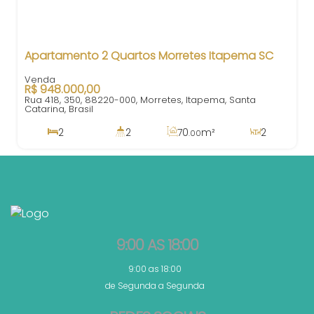
Apartamento 2 Quartos Morretes Itapema SC
R$
948.000,00
Rua 418, 350, 88220-000, Morretes, Itapema, Santa
Catarina, Brasil
2
2
70
m²
2
.00
1
82
m²
1
380m
.50
70
m²
.00
9:00 AS 18:00
9:00 as 18:00
de Segunda a Segunda