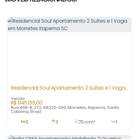
Residencial Soul Apartamento 2 Suítes e 1 Vaga em Morretes Itapema SC
R$
945.135,00
Rua 406-B, 272, 88220-000, Morretes, Itapema, Santa
Catarina, Brasil
2
3
70
m²
1
.00
2
100
m²
1
70
m²
.00
.00