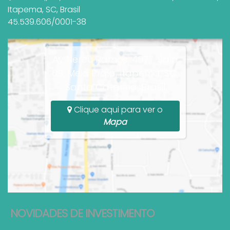
Itapema
,
SC
,
Brasil
45.539.606/0001-38
Av Nereu Ramos, 4077, Sala
09, Meia Praia, Itapema, SC,
Santa Catarina, Brasil
Clique aqui para ver o
Mapa
NOVIDADES DE INVESTIMENTO