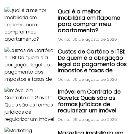
Qual é a melhor
imobiliária em Itapema
para comprar meu
apartamento?
Quinta, 06 de agosto de 2026
Custos de Cartório e ITBI:
De quem é a obrigação
legal do pagamento dos
impostos e taxas de
transferência?
Quinta, 06 de agosto de 2026
Imóvel em Contrato de
Gaveta: Quais são as
formas jurídicas de
regularizar um imóvel
adquirido por contrato
Quinta, 06 de agosto de 2026
particular antigo?
Marketing imobiliário em