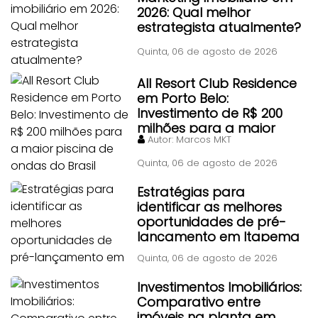
2026: Qual melhor
estrategista atualmente?
Quinta, 06 de agosto de 2026
All Resort Club Residence
em Porto Belo:
Investimento de R$ 200
milhões para a maior
Autor:
Marcos MKT
piscina de ondas do Brasil
Quinta, 06 de agosto de 2026
Estratégias para
identificar as melhores
oportunidades de pré-
lançamento em Itapema
Quinta, 06 de agosto de 2026
Investimentos Imobiliários:
Comparativo entre
imóveis na planta em