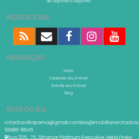
de Segunda a Segunda
REDES SOCIAIS
NAVEGAÇÃO
Início
Cadastre seu Imóvel
Solicite seu Imóvel
Blog
ROTA DO SOL
rotadosolitapema@gmail.com
leia@imobiliariarotados
99188-8845
Rua 205,
,
75
,
Siframar Platinum Executive
,
Meia Praia
,