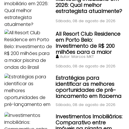
2026: Qual melhor
estrategista atualmente?
Sábado, 08 de agosto de 2026
All Resort Club Residence
em Porto Belo:
Investimento de R$ 200
milhões para a maior
Autor:
Marcos MKT
piscina de ondas do Brasil
Sábado, 08 de agosto de 2026
Estratégias para
identificar as melhores
oportunidades de pré-
lançamento em Itapema
Sábado, 08 de agosto de 2026
Investimentos Imobiliários:
Comparativo entre
imóveis na planta em