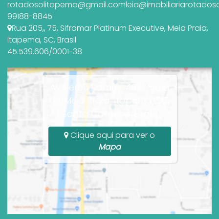
rotadosolitapema@gmail.com
leia@imobiliariarotados
99188-8845
Rua 205,
,
75
,
Siframar Platinum Executive
,
Meia Praia
,
Itapema
,
SC
,
Brasil
45.539.606/0001-38
Av Nereu Ramos, 4077, Sala
09, Meia Praia, Itapema, SC,
Santa Catarina, Brasil
Clique aqui para ver o
Mapa