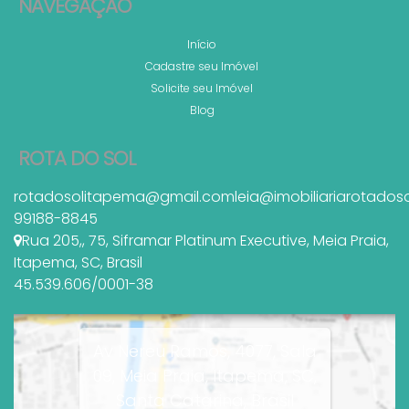
NAVEGAÇÃO
Início
Cadastre seu Imóvel
Solicite seu Imóvel
Blog
ROTA DO SOL
rotadosolitapema@gmail.com
leia@imobiliariarotados
99188-8845
Rua 205,
,
75
,
Siframar Platinum Executive
,
Meia Praia
,
Itapema
,
SC
,
Brasil
45.539.606/0001-38
Av Nereu Ramos, 4077, Sala
09, Meia Praia, Itapema, SC,
Santa Catarina, Brasil