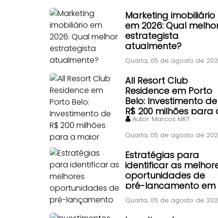
contrato particular
antigo?
Marketing imobiliário
em 2026: Qual melho
estrategista
atualmente?
Quarta, 05 de agosto de 20
All Resort Club
Residence em Porto
Belo: Investimento de
R$ 200 milhões para 
Autor:
Marcos MKT
maior piscina de
ondas do Brasil
Quarta, 05 de agosto de 20
Estratégias para
identificar as melhor
oportunidades de
pré-lançamento em
Itapema
Quarta, 05 de agosto de 20