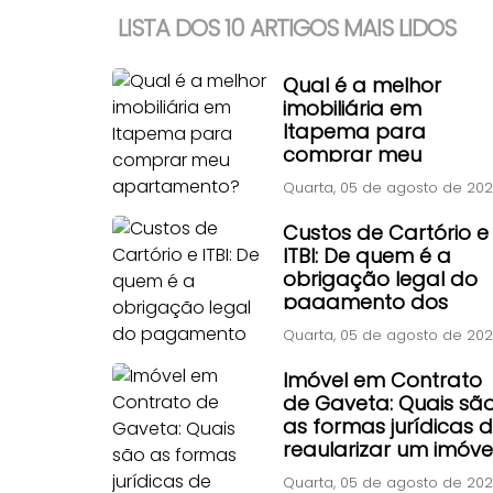
LISTA DOS 10 ARTIGOS MAIS LIDOS
Qual é a melhor
imobiliária em
Itapema para
comprar meu
apartamento?
Quarta, 05 de agosto de 20
Custos de Cartório e
ITBI: De quem é a
obrigação legal do
pagamento dos
impostos e taxas de
Quarta, 05 de agosto de 20
transferência?
Imóvel em Contrato
de Gaveta: Quais sã
as formas jurídicas 
regularizar um imóve
adquirido por
Quarta, 05 de agosto de 20