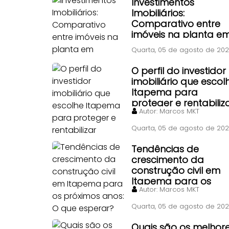
Investimentos
Imobiliários:
Comparativo entre
imóveis na planta e
Itapema, Florianópoli
Quarta, 05 de agosto de 20
e Piçarras
O perfil do investidor
imobiliário que escol
Itapema para
proteger e rentabiliz
Autor:
Marcos MKT
patrimônio
Quarta, 05 de agosto de 20
Tendências de
crescimento da
construção civil em
Itapema para os
Autor:
Marcos MKT
próximos anos: O qu
esperar?
Quarta, 05 de agosto de 20
Quais são os melhor