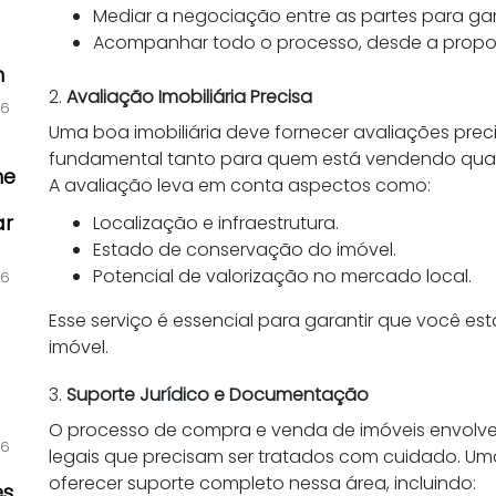
Mediar a negociação entre as partes para gar
Acompanhar todo o processo, desde a proposta
m
2.
Avaliação Imobiliária Precisa
s
26
Uma boa imobiliária deve fornecer avaliações precis
fundamental tanto para quem está vendendo quant
he
A avaliação leva em conta aspectos como:
ar
Localização e infraestrutura.
Estado de conservação do imóvel.
Potencial de valorização no mercado local.
26
Esse serviço é essencial para garantir que você es
imóvel.
3.
Suporte Jurídico e Documentação
e
O processo de compra e venda de imóveis envolv
26
legais que precisam ser tratados com cuidado. U
oferecer suporte completo nessa área, incluindo:
es