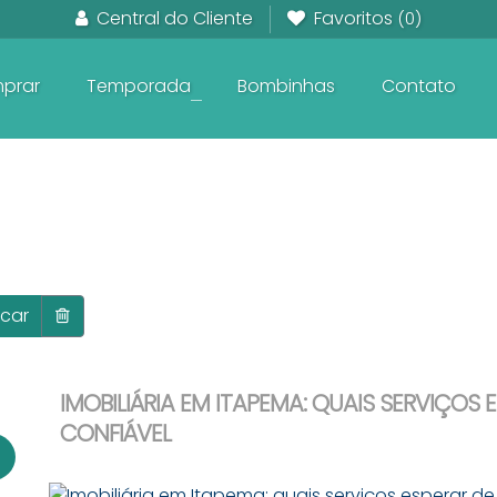
Central do Cliente
Favoritos
(0)
prar
Temporada
Bombinhas
Contato
+
Em Construção frente ao Mar
Pronto para Morar frente ao Mar
Apartamentos na planta
car
IMOBILIÁRIA EM ITAPEMA: QUAIS SERVIÇOS 
CONFIÁVEL