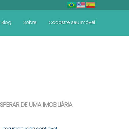
Blog
Sobre
Cadastre seu Imóvel
Baln. Perequê - Porto Belo
Casas e Sobrados
ESPERAR DE UMA IMOBILIÁRIA