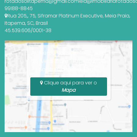
rotadosolitapema@gmail.com
leia@imobiliariarotados
99188-8845
Rua 205,
,
75
,
Siframar Platinum Executive
,
Meia Praia
,
Itapema
,
SC
,
Brasil
45.539.606/0001-38
Av Nereu Ramos, 4077, Sala
09, Meia Praia, Itapema, SC,
Santa Catarina, Brasil
Clique aqui para ver o
Mapa