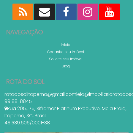
NAVEGAÇÃO
Início
Cadastre seu Imóvel
Solicite seu Imóvel
Blog
ROTA DO SOL
rotadosolitapema@gmail.com
leia@imobiliariarotados
99188-8845
Rua 205,
,
75
,
Siframar Platinum Executive
,
Meia Praia
,
Itapema
,
SC
,
Brasil
45.539.606/0001-38