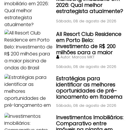
2026: Qual melhor
estrategista atualmente?
Sábado, 08 de agosto de 2026
All Resort Club Residence
em Porto Belo:
Investimento de R$ 200
milhões para a maior
Autor:
Marcos MKT
piscina de ondas do Brasil
Sábado, 08 de agosto de 2026
Estratégias para
identificar as melhores
oportunidades de pré-
lançamento em Itapema
Sábado, 08 de agosto de 2026
Investimentos Imobiliários:
Comparativo entre
imóveis na planta em