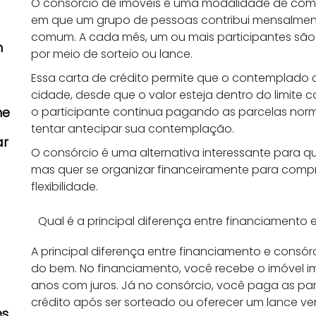
O consórcio de imóveis é uma modalidade de com
em que um grupo de pessoas contribui mensalmen
comum. A cada mês, um ou mais participantes sã
m
por meio de sorteio ou lance.
s
Essa carta de crédito permite que o contemplado 
cidade, desde que o valor esteja dentro do limite
o participante continua pagando as parcelas nor
he
tentar antecipar sua contemplação.
ar
O consórcio é uma alternativa interessante para q
mas quer se organizar financeiramente para compr
flexibilidade.
Qual é a principal diferença entre financiamento 
A principal diferença entre financiamento e consór
e
do bem. No financiamento, você recebe o imóvel 
anos com juros. Já no consórcio, você paga as par
crédito após ser sorteado ou oferecer um lance ve
es