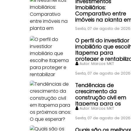
Investimentos
Imobiliários:
Comparativo entre
imóveis na planta e
Itapema, Florianópoli
Sexta, 07 de agosto de 2026
e Piçarras
O perfil do investidor
imobiliário que escol
Itapema para
proteger e rentabiliz
Autor:
Marcos MKT
patrimônio
Sexta, 07 de agosto de 2026
Tendências de
crescimento da
construção civil em
Itapema para os
Autor:
Marcos MKT
próximos anos: O qu
esperar?
Sexta, 07 de agosto de 2026
Quais são os melhor