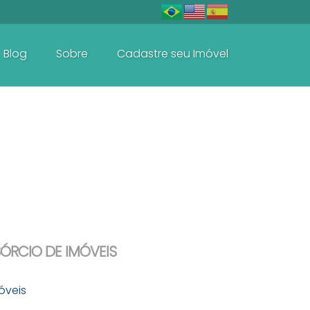
Blog
Sobre
Cadastre seu Imóvel
Baln. Perequê - Porto Belo
Casas e Sobrados
ÓRCIO DE IMÓVEIS