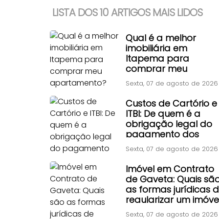
LISTA DOS 10 ARTIGOS MAIS LIDOS
Qual é a melhor
imobiliária em
Itapema para
comprar meu
apartamento?
Sexta, 07 de agosto de 2026
Custos de Cartório e
ITBI: De quem é a
obrigação legal do
pagamento dos
impostos e taxas de
Sexta, 07 de agosto de 2026
transferência?
Imóvel em Contrato
de Gaveta: Quais sã
as formas jurídicas 
regularizar um imóve
adquirido por
Sexta, 07 de agosto de 2026