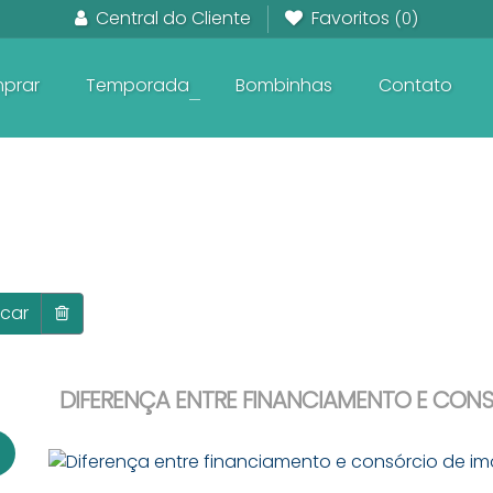
Central do Cliente
Favoritos
(0)
prar
Temporada
Bombinhas
Contato
+
Em Construção frente ao Mar
Pronto para Morar frente ao Mar
Apartamentos na planta
car
DIFERENÇA ENTRE FINANCIAMENTO E CONS