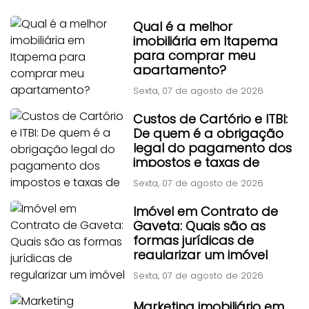
Qual é a melhor
imobiliária em Itapema
para comprar meu
apartamento?
Sexta, 07 de agosto de 2026
Custos de Cartório e ITBI:
De quem é a obrigação
legal do pagamento dos
impostos e taxas de
transferência?
Sexta, 07 de agosto de 2026
Imóvel em Contrato de
Gaveta: Quais são as
formas jurídicas de
regularizar um imóvel
adquirido por contrato
Sexta, 07 de agosto de 2026
particular antigo?
Marketing imobiliário em