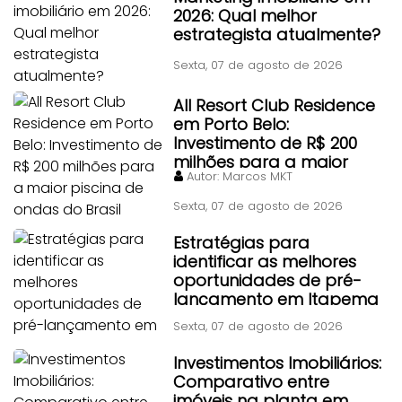
2026: Qual melhor
estrategista atualmente?
Sexta, 07 de agosto de 2026
All Resort Club Residence
em Porto Belo:
Investimento de R$ 200
milhões para a maior
Autor:
Marcos MKT
piscina de ondas do Brasil
Sexta, 07 de agosto de 2026
Estratégias para
identificar as melhores
oportunidades de pré-
lançamento em Itapema
Sexta, 07 de agosto de 2026
Investimentos Imobiliários:
Comparativo entre
imóveis na planta em