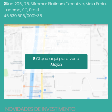
Rua 205,
,
75
,
Siframar Platinum Executive
,
Meia Praia
,
Itapema
,
SC
,
Brasil
45.539.606/0001-38
Av Nereu Ramos, 4077, Sala
09, Meia Praia, Itapema, SC,
Santa Catarina, Brasil
Clique aqui para ver o
Mapa
NOVIDADES DE INVESTIMENTO