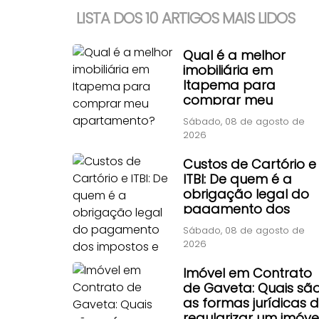
LISTA DOS 10 ARTIGOS MAIS LIDOS
Qual é a melhor
imobiliária em
Itapema para
comprar meu
apartamento?
Sábado, 08 de agosto de
2026
Custos de Cartório e
ITBI: De quem é a
obrigação legal do
pagamento dos
impostos e taxas de
Sábado, 08 de agosto de
transferência?
2026
Imóvel em Contrato
de Gaveta: Quais sã
as formas jurídicas 
regularizar um imóve