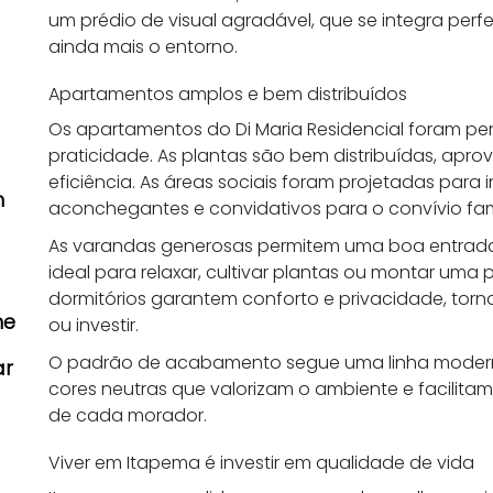
um prédio de visual agradável, que se integra per
ainda mais o entorno.
Apartamentos amplos e bem distribuídos
Os apartamentos do Di Maria Residencial foram p
praticidade. As plantas são bem distribuídas, ap
eficiência. As áreas sociais foram projetadas para
m
aconchegantes e convidativos para o convívio fam
s
As varandas generosas permitem uma boa entrada
ideal para relaxar, cultivar plantas ou montar um
dormitórios garantem conforto e privacidade, tor
he
ou investir.
O padrão de acabamento segue uma linha modern
ar
cores neutras que valorizam o ambiente e facilit
de cada morador.
Viver em Itapema é investir em qualidade de vida