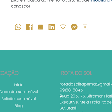
Está em busca da melhor oportunidade
imobiliári
conosco!
EGAÇÃO
ROTA DO SOL
rotadosolitapema@gmail
Início
99188-8845
Cadastre seu Imóvel
Rua 205,
,
75
,
Siframar Pla
Solicite seu Imóvel
Executive
,
Meia Praia
,
Itap
Blog
SC
,
Brasil