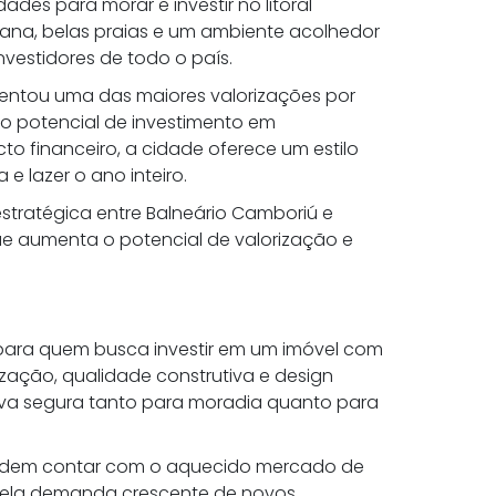
es para morar e investir no litoral
bana, belas praias e um ambiente acolhedor
nvestidores de todo o país.
esentou uma das maiores valorizações por
o potencial de investimento em
to financeiro, a cidade oferece um estilo
e lazer o ano inteiro.
tratégica entre Balneário Camboriú e
 que aumenta o potencial de valorização e
l para quem busca investir em um imóvel com
zação, qualidade construtiva e design
va segura tanto para moradia quanto para
 podem contar com o aquecido mercado de
 pela demanda crescente de novos