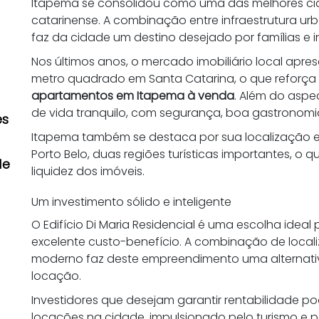
Itapema se consolidou como uma das melhores cidad
catarinense. A combinação entre infraestrutura ur
faz da cidade um destino desejado por famílias e i
e
Nos últimos anos, o mercado imobiliário local apr
metro quadrado em Santa Catarina, o que reforça 
apartamentos em Itapema à venda
. Além do aspec
de vida tranquilo, com segurança, boa gastronomia 
es
Itapema também se destaca por sua localização es
Porto Belo, duas regiões turísticas importantes, o
de
liquidez dos imóveis.
Um investimento sólido e inteligente
O Edifício Di Maria Residencial é uma escolha idea
excelente custo-benefício. A combinação de locali
moderno faz deste empreendimento uma alternati
locação.
Investidores que desejam garantir rentabilidade
locações na cidade, impulsionado pelo turismo e