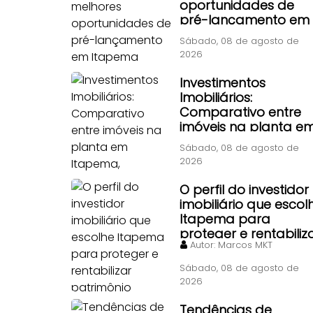
oportunidades de
pré-lançamento em
Itapema
Sábado, 08 de agosto de
2026
Investimentos
Imobiliários:
Comparativo entre
imóveis na planta e
Itapema, Florianópoli
Sábado, 08 de agosto de
e Piçarras
2026
O perfil do investidor
imobiliário que escol
Itapema para
proteger e rentabiliz
Autor:
Marcos MKT
patrimônio
Sábado, 08 de agosto de
2026
Tendências de