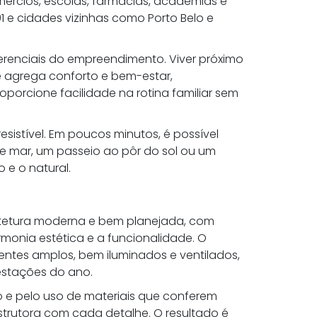
ércios, escolas, farmácias, academias e
 e cidades vizinhas como Porto Belo e
erenciais do empreendimento. Viver próximo
ue agrega conforto e bem-estar,
orcione facilidade na rotina familiar sem
resistível. Em poucos minutos, é possível
e mar, um passeio ao pôr do sol ou um
o e o natural.
uitetura moderna e bem planejada, com
rmonia estética e a funcionalidade. O
ntes amplos, bem iluminados e ventilados,
estações do ano.
e pelo uso de materiais que conferem
strutora com cada detalhe. O resultado é