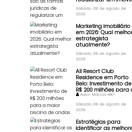
adquirido por
Sábado, 08 de agosto de
contrato particular
2026
antigo?
Marketing imobiliário
em 2026: Qual melho
estrategista
atualmente?
Sábado, 08 de agosto de
2026
All Resort Club
Residence em Porto
Belo: Investimento de
R$ 200 milhões para 
Autor:
Marcos MKT
maior piscina de
ondas do Brasil
Sábado, 08 de agosto de
2026
Estratégias para
identificar as melhor