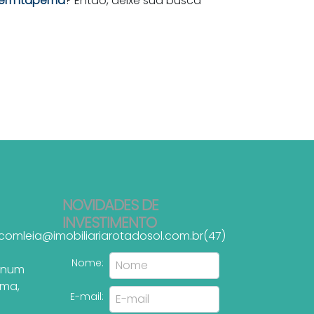
a em Itapema
? Então, deixe sua busca
NOVIDADES DE
INVESTIMENTO
.com
leia@imobiliariarotadosol.com.br
(47)
Nome:
tinum
ema
,
E-mail: