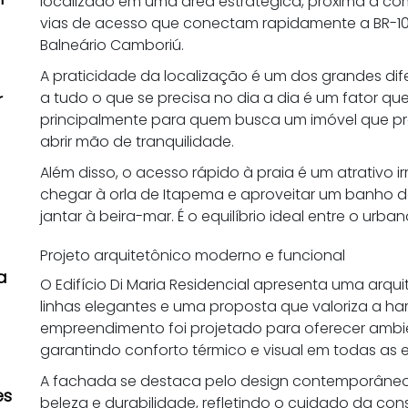
localizado em uma área estratégica, próxima a com
vias de acesso que conectam rapidamente a BR-101
Balneário Camboriú.
A praticidade da localização é um dos grandes dif
a tudo o que se precisa no dia a dia é um fator q
r
principalmente para quem busca um imóvel que prop
abrir mão de tranquilidade.
Além disso, o acesso rápido à praia é um atrativo ir
chegar à orla de Itapema e aproveitar um banho d
jantar à beira-mar. É o equilíbrio ideal entre o urban
Projeto arquitetônico moderno e funcional
a
O Edifício Di Maria Residencial apresenta uma arq
linhas elegantes e uma proposta que valoriza a ha
empreendimento foi projetado para oferecer ambie
garantindo conforto térmico e visual em todas as 
A fachada se destaca pelo design contemporâneo 
es
beleza e durabilidade, refletindo o cuidado da con