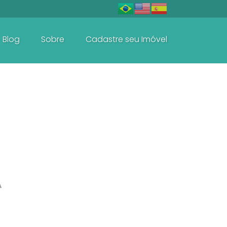
Blog
Sobre
Cadastre seu Imóvel
Baln. Perequê - Porto Belo
Casas e Sobrados
A