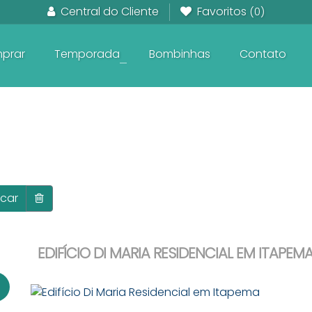
Central do Cliente
Favoritos
(0)
prar
Temporada
Bombinhas
Contato
+
Em Construção frente ao Mar
Pronto para Morar frente ao Mar
Apartamentos na planta
car
EDIFÍCIO DI MARIA RESIDENCIAL EM ITAPEM