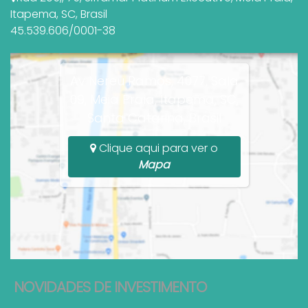
Itapema
,
SC
,
Brasil
45.539.606/0001-38
Av Nereu Ramos, 4077, Sala
09, Meia Praia, Itapema, SC,
Santa Catarina, Brasil
Clique aqui para ver o
Mapa
NOVIDADES DE INVESTIMENTO