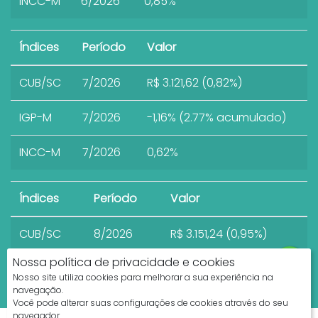
INCC-M
6/2026
0,85%
Índices
Período
Valor
CUB/SC
7/2026
R$ 3.121,62 (0,82%)
IGP-M
7/2026
-1,16% (2.77% acumulado)
INCC-M
7/2026
0,62%
Índices
Período
Valor
CUB/SC
8/2026
R$ 3.151,24 (0,95%)
Nossa política de privacidade e cookies
Nosso site utiliza cookies para melhorar a sua experiência na
navegação.
Você pode alterar suas configurações de cookies através do seu
navegador.