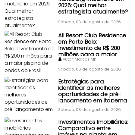
2026: Qual melhor
estrategista atualmente?
Sábado, 08 de agosto de 2026
All Resort Club Residence
em Porto Belo:
Investimento de R$ 200
milhões para a maior
Autor:
Marcos MKT
piscina de ondas do Brasil
Sábado, 08 de agosto de 2026
Estratégias para
identificar as melhores
oportunidades de pré-
lançamento em Itapema
Sábado, 08 de agosto de 2026
Investimentos Imobiliários:
Comparativo entre
imóveis na planta em