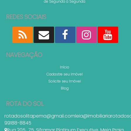
de Segunda a Segunda
REDES SOCIAIS
NAVEGAÇÃO
Início
Cadastre seu Imóvel
Solicite seu Imóvel
Blog
ROTA DO SOL
rotadosolitapema@gmail.com
leia@imobiliariarotados
99188-8845
Rua 205,
,
75
,
Siframar Platinum Executive
,
Meia Praia
,