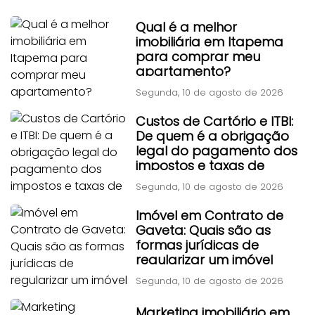
Qual é a melhor
imobiliária em Itapema
para comprar meu
apartamento?
Segunda, 10 de agosto de 2026
Custos de Cartório e ITBI:
De quem é a obrigação
legal do pagamento dos
impostos e taxas de
transferência?
Segunda, 10 de agosto de 2026
Imóvel em Contrato de
Gaveta: Quais são as
formas jurídicas de
regularizar um imóvel
adquirido por contrato
Segunda, 10 de agosto de 2026
particular antigo?
Marketing imobiliário em