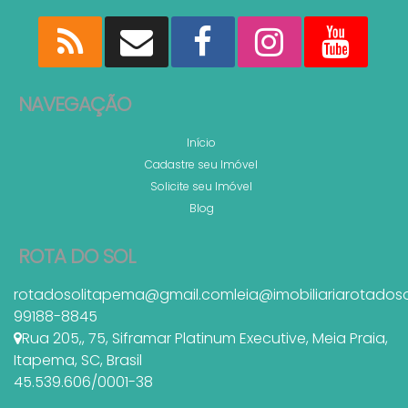
NAVEGAÇÃO
Início
Cadastre seu Imóvel
Solicite seu Imóvel
Blog
ROTA DO SOL
rotadosolitapema@gmail.com
leia@imobiliariarotados
99188-8845
Rua 205,
,
75
,
Siframar Platinum Executive
,
Meia Praia
,
Itapema
,
SC
,
Brasil
45.539.606/0001-38