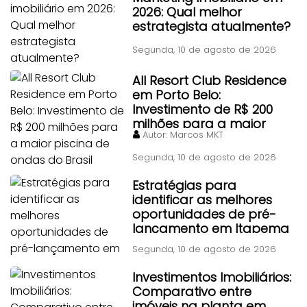
2026: Qual melhor
estrategista atualmente?
Segunda, 10 de agosto de 2026
All Resort Club Residence
em Porto Belo:
Investimento de R$ 200
milhões para a maior
Autor:
Marcos MKT
piscina de ondas do Brasil
Segunda, 10 de agosto de 2026
Estratégias para
identificar as melhores
oportunidades de pré-
lançamento em Itapema
Segunda, 10 de agosto de 2026
Investimentos Imobiliários:
Comparativo entre
imóveis na planta em