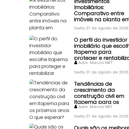
Investimentos
Imobiliários:
Comparativo entre
imóveis na planta e
Itapema, Florianópoli
Sexta, 07 de agosto de 2026
e Piçarras
O perfil do investidor
imobiliário que escol
Itapema para
proteger e rentabiliz
Autor:
Marcos MKT
patrimônio
Sexta, 07 de agosto de 2026
Tendências de
crescimento da
construção civil em
Itapema para os
Autor:
Marcos MKT
próximos anos: O qu
esperar?
Sexta, 07 de agosto de 2026
Quais são os melhor