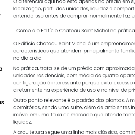
O diferencial aqui não está apenas no prédio em s
localização, perfil das unidades, liquidez e com
r
entende isso antes de comprar, normalmente faz 
Como é o Edifício Chateau Saint Michel na prátic
O Edifício Chateau Saint Michel é um empreendime
características que atendem principalmente famí
no dia a dia.
Na prática, trata-se de um prédio com aproximad
a
unidades residenciais, com média de quatro aparta
configuração é interessante porque evita excesso
diretamente na experiência de uso e no nível de pr
Outro ponto relevante é o padrão das plantas. A m
es
dormitórios, sendo uma suíte, além de ambientes in
imóvel em uma faixa de mercado que atende tanto
liquidez.
A arquitetura segue uma linha mais clássica, com i