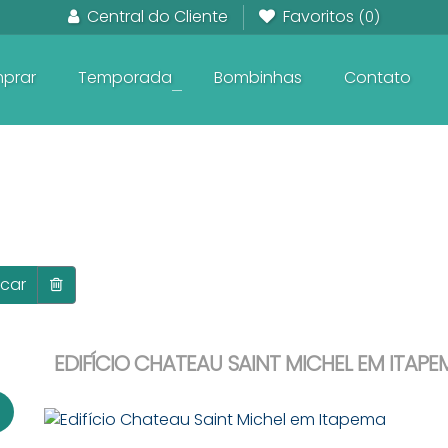
Central do Cliente
Favoritos
(0)
prar
Temporada
Bombinhas
Contato
+
Em Construção frente ao Mar
Pronto para Morar frente ao Mar
Apartamentos na planta
car
EDIFÍCIO CHATEAU SAINT MICHEL EM ITAPE