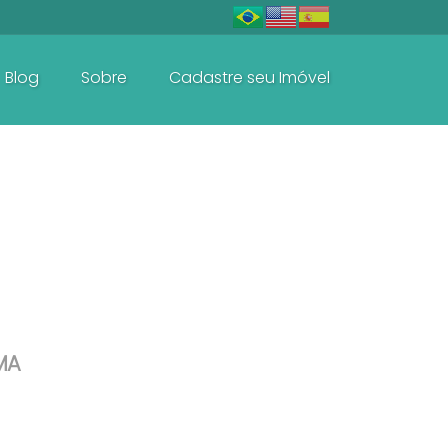
Blog
Sobre
Cadastre seu Imóvel
Baln. Perequê - Porto Belo
Casas e Sobrados
MA