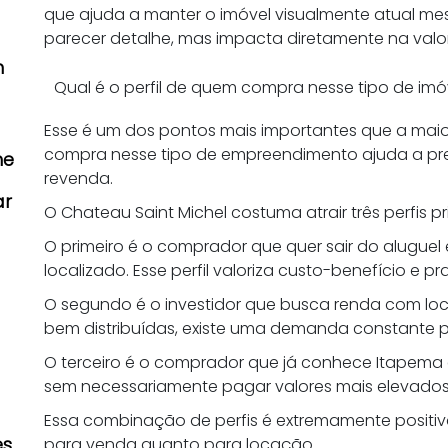
que ajuda a manter o imóvel visualmente atual m
parecer detalhe, mas impacta diretamente na val
m
Qual é o perfil de quem compra nesse tipo de imó
s
Esse é um dos pontos mais importantes que a maio
compra nesse tipo de empreendimento ajuda a preve
he
revenda.
ar
O Chateau Saint Michel costuma atrair três perfis pr
O primeiro é o comprador que quer sair do aluguel
localizado. Esse perfil valoriza custo-benefício e pr
O segundo é o investidor que busca renda com loc
bem distribuídas, existe uma demanda constante p
O terceiro é o comprador que já conhece Itapema 
e
sem necessariamente pagar valores mais elevado
Essa combinação de perfis é extremamente positi
es
para venda quanto para locação.