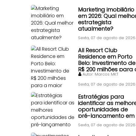
contrato particular
antigo?
Marketing imobiliário
em 2026: Qual melho
estrategista
atualmente?
Sexta, 07 de agosto de 2026
All Resort Club
Residence em Porto
Belo: Investimento de
R$ 200 milhões para 
Autor:
Marcos MKT
maior piscina de
ondas do Brasil
Sexta, 07 de agosto de 2026
Estratégias para
identificar as melhor
oportunidades de
pré-lançamento em
Itapema
Sexta, 07 de agosto de 2026