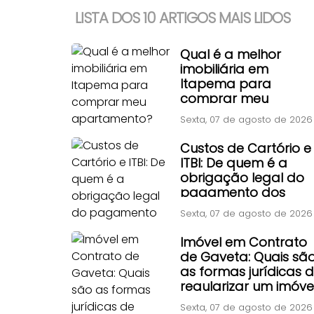
LISTA DOS 10 ARTIGOS MAIS LIDOS
Qual é a melhor
imobiliária em
Itapema para
comprar meu
apartamento?
Sexta, 07 de agosto de 2026
Custos de Cartório e
ITBI: De quem é a
obrigação legal do
pagamento dos
impostos e taxas de
Sexta, 07 de agosto de 2026
transferência?
Imóvel em Contrato
de Gaveta: Quais sã
as formas jurídicas 
regularizar um imóve
adquirido por
Sexta, 07 de agosto de 2026