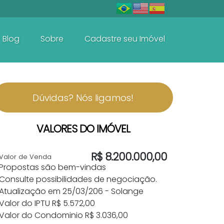
Blog
Sobre
Cadastre seu Imóvel
Baln. Perequê - Porto Belo
Casas e Sobrados
Dúvidas? Nós ligamos!
VALORES DO IMÓVEL
R$
8.200.000,00
Valor de Venda
Propostas são bem-vindas
Consulte possibilidades de negociação.
Atualização em 25/03/206 - Solange
Valor do IPTU
R$
5.572,00
Valor do Condominio
R$
3.036,00