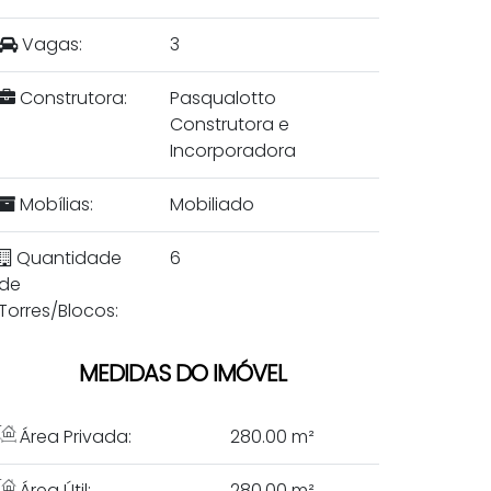
Vagas:
3
Construtora:
Pasqualotto
Construtora e
Incorporadora
Mobílias:
Mobiliado
Quantidade
6
de
Torres/Blocos:
MEDIDAS DO IMÓVEL
Área Privada:
280
.00
m²
Área Útil:
280
.00
m²