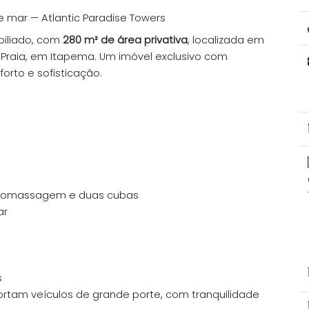
 mar — Atlantic Paradise Towers
biliado, com
280 m² de área privativa
, localizada em
Praia
, em
Itapema
. Um imóvel exclusivo com
orto e sofisticação.
idromassagem e duas cubas
ar
s
tam veículos de grande porte, com tranquilidade