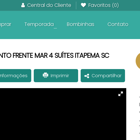
Central do Cliente
Favoritos
(0)
prar
Temporada
Bombinhas
Contato
+
Em Construção frente ao Mar
Pronto para Morar frente ao Mar
Apartamentos na planta
TO FRENTE MAR 4 SUÍTES ITAPEMA SC
Informações
Imprimir
Compartilhar