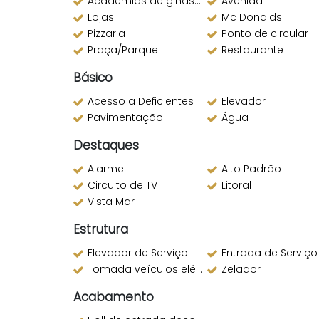
Academias de ginástica
Avenida
Lojas
Mc Donalds
Pizzaria
Ponto de circular
Praça/Parque
Restaurante
Básico
Acesso a Deficientes
Elevador
Pavimentação
Água
Destaques
Alarme
Alto Padrão
Circuito de TV
Litoral
Vista Mar
Estrutura
Elevador de Serviço
Entrada de Serviço
Tomada veículos elétricos
Zelador
Acabamento