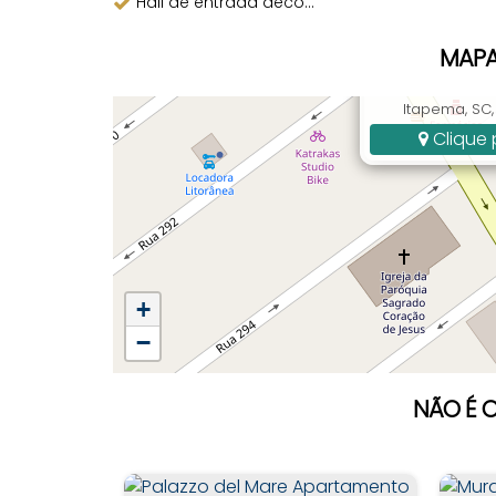
Hall de entrada decorado
MAPA
Avenida nereu 
Itapema, SC, 
Clique 
+
−
NÃO É O