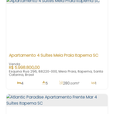
Apartamento 4 Suítes Meia Praia Itapema SC
R$
5.998.800,00
Esquina Rua 296, 88220-000, Meia Praia, Itapema, Santa
Catarina, Brasil
4
5
280
m²
1
.00
4
450
m²
5
280
m²
.00
.00