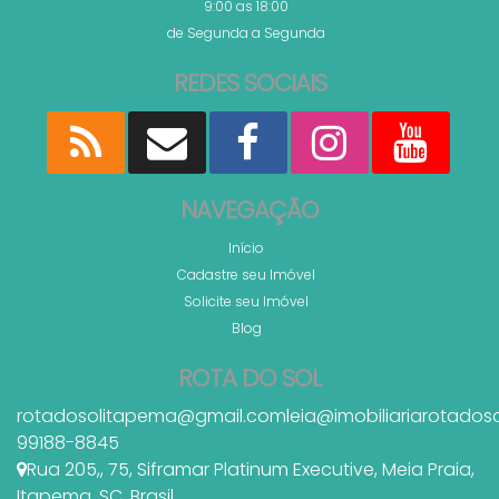
9:00 as 18:00
de Segunda a Segunda
REDES SOCIAIS
NAVEGAÇÃO
Início
Cadastre seu Imóvel
Solicite seu Imóvel
Blog
ROTA DO SOL
rotadosolitapema@gmail.com
leia@imobiliariarotados
99188-8845
Rua 205,
,
75
,
Siframar Platinum Executive
,
Meia Praia
,
Itapema
,
SC
,
Brasil