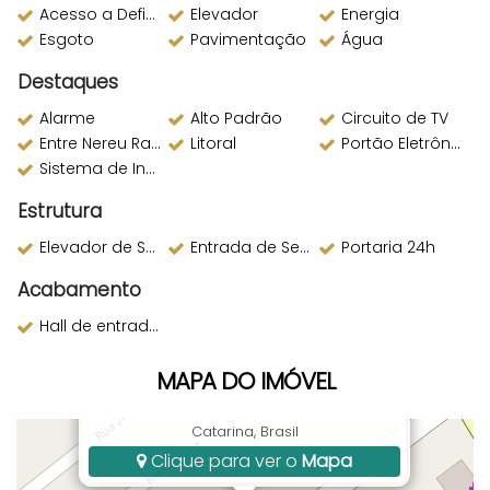
Acesso a Deficientes
Elevador
Energia
Esgoto
Pavimentação
Água
Destaques
Alarme
Alto Padrão
Circuito de TV
Entre Nereu Ramos e 2a Avenida
Litoral
Portão Eletrônico
Sistema de Incêndio
Estrutura
Elevador de Serviço
Entrada de Serviço
Portaria 24h
Acabamento
Hall de entrada decorado
MAPA DO IMÓVEL
Rua 246, 125, Meia Praia, Itapema, SC, Santa
Catarina, Brasil
Clique para ver o
Mapa