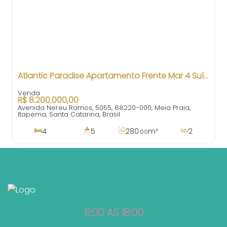
Atlantic Paradise Apartamento Frente Mar 4 Suítes Itapema SC
R$
8.200.000,00
Avenida Nereu Ramos, 5055, 88220-000, Meia Praia,
Itapema, Santa Catarina, Brasil
4
5
280
m²
2
.00
4
3
280
m²
.00
9:00 AS 18:00