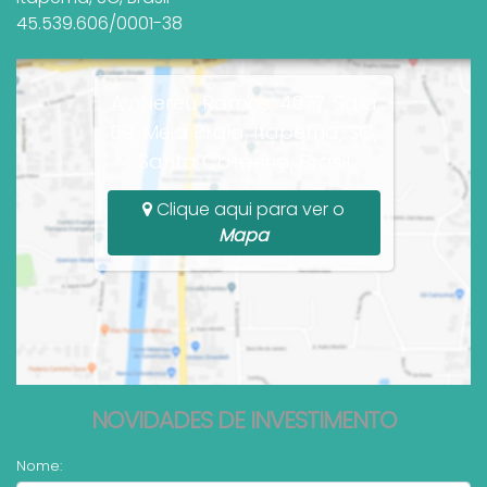
45.539.606/0001-38
Av Nereu Ramos, 4077, Sala
09, Meia Praia, Itapema, SC,
Santa Catarina, Brasil
Clique aqui para ver o
Mapa
NOVIDADES DE INVESTIMENTO
Nome: