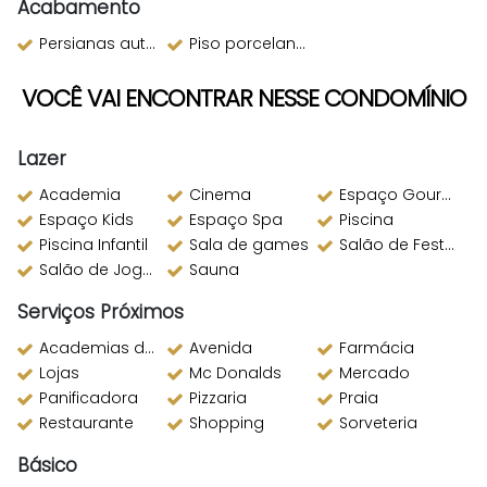
Acabamento
Persianas automatizadas
Piso porcelanato
VOCÊ VAI ENCONTRAR NESSE CONDOMÍNIO
Lazer
Academia
Cinema
Espaço Gourmet
Espaço Kids
Espaço Spa
Piscina
Piscina Infantil
Sala de games
Salão de Festas
Salão de Jogos
Sauna
Serviços Próximos
Academias de ginástica
Avenida
Farmácia
Lojas
Mc Donalds
Mercado
Panificadora
Pizzaria
Praia
Restaurante
Shopping
Sorveteria
Básico