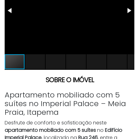
SOBRE O IMÓVEL
Apartamento mobiliado com 5
suítes no Imperial Palace – Meia
Praia, Itapema
Desfrute de conforto e sofisticação neste
apartamento mobiliado com 5 suítes
no
Edifício
Imperial Palace
, localizado na
Rua 246
, entre a