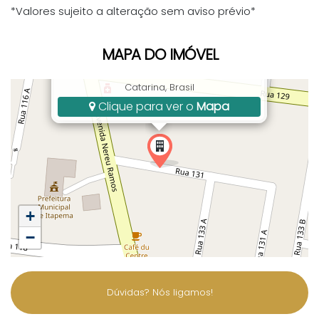
*Valores sujeito a alteração sem aviso prévio*
MAPA DO IMÓVEL
Rua 131, 1, Centro, Itapema, SC, Santa
Catarina, Brasil
Clique para ver o
Mapa
+
−
Dúvidas? Nós ligamos!