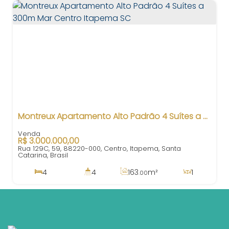
Montreux Apartamento Alto Padrão 4 Suítes a 300m Mar Centro Itapema SC
R$
3.000.000,00
Rua 129C, 59, 88220-000, Centro, Itapema, Santa
Catarina, Brasil
4
4
163
m²
1
.00
4
274
m²
3
300m
.00
163
m²
.00