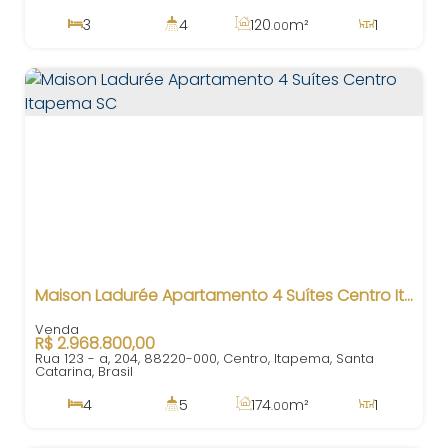
3
4
120
m²
1
.00
1
2
120m
Maison Ladurée Apartamento 4 Suítes Centro Itapema SC
R$
2.968.800,00
Rua 123 - a, 204, 88220-000, Centro, Itapema, Santa
Catarina, Brasil
4
5
174
m²
1
.00
4
300
m²
3
200m
.00