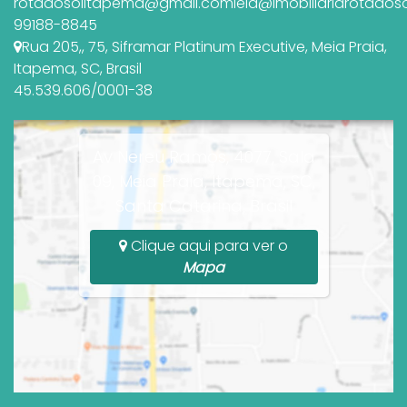
rotadosolitapema@gmail.com
leia@imobiliariarotados
99188-8845
Rua 205,
,
75
,
Siframar Platinum Executive
,
Meia Praia
,
Itapema
,
SC
,
Brasil
45.539.606/0001-38
Av Nereu Ramos, 4077, Sala
09, Meia Praia, Itapema, SC,
Santa Catarina, Brasil
Clique aqui para ver o
Mapa