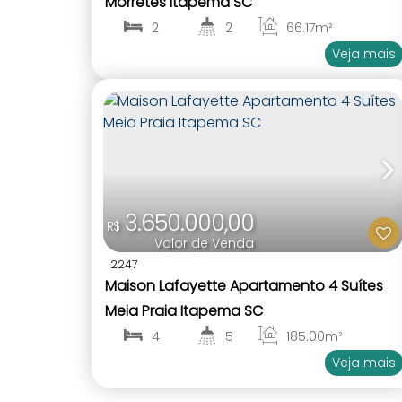
Morretes Itapema SC
2
2
66
.17
m²
1
2
Veja mais
3.650.000,00
R$
Valor de Venda
2247
Maison Lafayette Apartamento 4 Suítes
Meia Praia Itapema SC
4
5
185
.00
m²
1
4
Veja mais