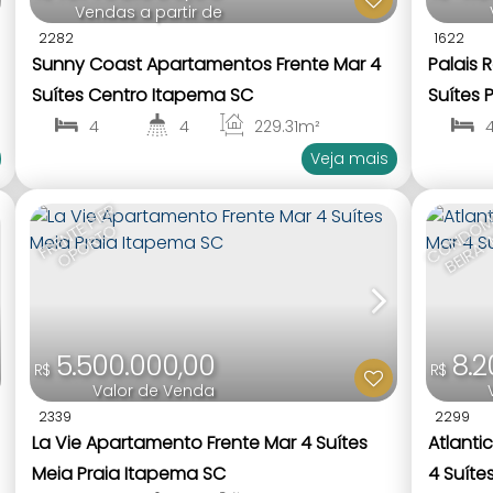
Vendas a partir de
2282
1622
Sunny Coast Apartamentos Frente Mar 4
Palais 
Suítes Centro Itapema SC
Suítes 
4
4
229
.31
m²
1
4
1
Veja mais
N
E
F
R
E
N
T
P
Í
E
R
O
P
O
R
T
E
O
5.500.000,00
8.2
R$
R$
Valor de Venda
2339
2299
La Vie Apartamento Frente Mar 4 Suítes
Atlanti
Meia Praia Itapema SC
4 Suíte