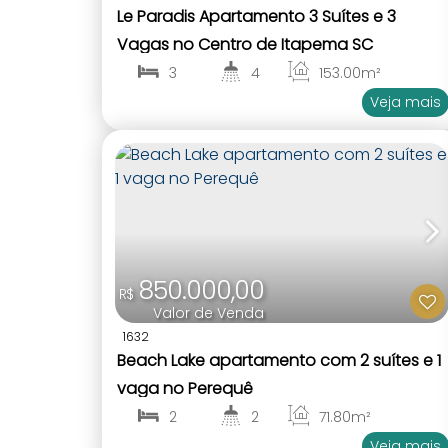
Le Paradis Apartamento 3 Suítes e 3
Vagas no Centro de Itapema SC
3
4
153
.00
m²
1
3
Veja mais
850.000,00
R$
Valor de Venda
1632
Beach Lake apartamento com 2 suítes e 1
vaga no Perequê
2
2
71
.80
m²
1
2
Veja mais