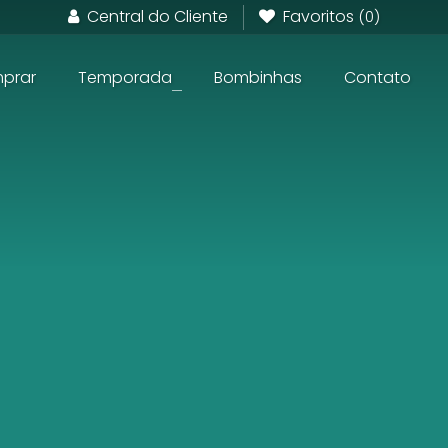
Central do Cliente
Favoritos
(0)
prar
Temporada
Bombinhas
Contato
+
Em Construção frente ao Mar
Pronto para Morar frente ao Mar
Apartamentos na planta