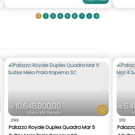
1
2
3
4
5
6
7
ENTREGA
10.648.000,00
5.4
R$
R$
Valor de Venda
V
2148
2151
Palazzo Royale Duplex Quadra Mar 5
Palazz