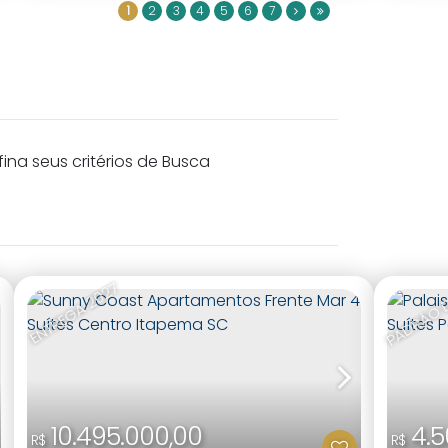
1
2
3
4
5
6
7
na seus critérios de Busca
PADRÃO 
ENTREGA 2027
10.495.000,00
4.5
R$
R$