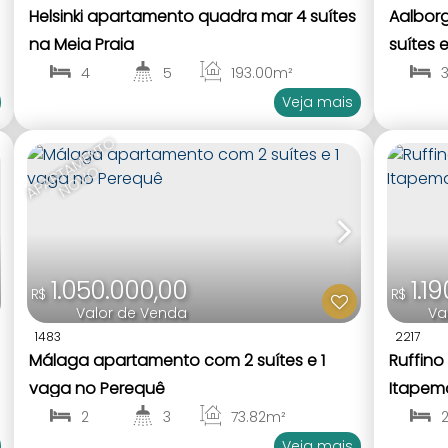
Helsinki apartamento quadra mar 4 suítes
Aalbor
na Meia Praia
suítes 
4
5
193
.00
m²
1
4
1
Veja mais
A
P
A
R
A
M
E
N
T
O
N
O
V
T
O
1.050.000,00
1.1
R$
R$
Valor de Venda
Va
1483
2217
Málaga apartamento com 2 suítes e 1
Ruffino
vaga no Perequê
Itapem
2
3
73
.82
m²
1
2
1
Veja mais