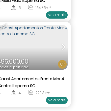
s Meia Praia Itapema SC
4
5
154
.35
m²
4
Veja mais
 2027
495.000,00
ndas a partir de
Coast Apartamentos Frente Mar 4
Centro Itapema SC
4
4
229
.31
m²
4
Veja mais