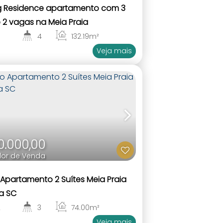
g Residence apartamento com 3
e 2 vagas na Meia Praia
3
4
132
.19
m²
3
Veja mais
90.000,00
lor de Venda
 Apartamento 2 Suítes Meia Praia
a SC
2
3
74
.00
m²
2
Veja mais