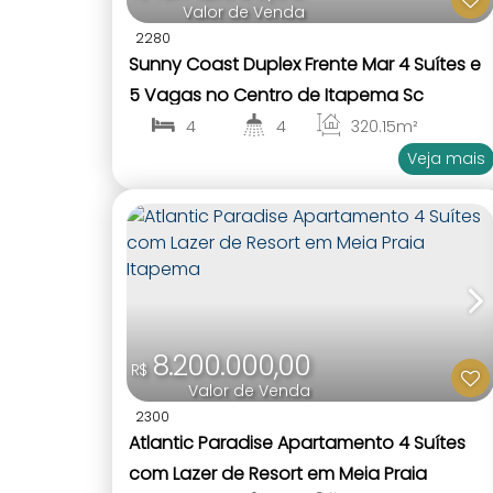
Valor de Venda
2280
Sunny Coast Duplex Frente Mar 4 Suítes e
5 Vagas no Centro de Itapema Sc
4
4
320
.15
m²
1
4
Veja mais
8.200.000,00
R$
Valor de Venda
2300
Atlantic Paradise Apartamento 4 Suítes
com Lazer de Resort em Meia Praia