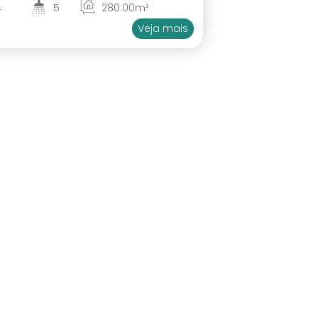
4
5
280
.00
m²
2
4
Veja mais