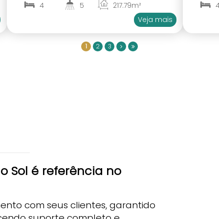
4
5
217
.79
m²
2
4
Veja mais
1
2
3
o Sol é referência no
nto com seus clientes, garantido
ecendo suporte completo e