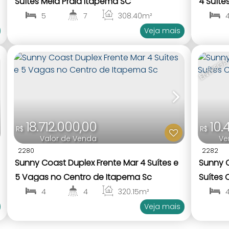
Suítes Meia Praia Itapema SC
4 Suíte
5
7
308
.40
m²
1
5
1
Veja mais
ENTREGA
18.712.000,00
10.
R$
R$
Valor de Venda
Ve
2280
2282
Sunny Coast Duplex Frente Mar 4 Suítes e
Sunny 
5 Vagas no Centro de Itapema Sc
Suítes 
4
4
320
.15
m²
1
4
1
Veja mais