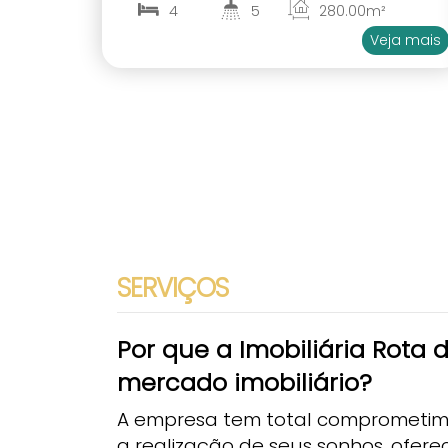
Itapema
4
5
280
.00
m²
2
4
Veja mais
SERVIÇOS
Por que a Imobiliária Rota d
mercado imobiliário?
A empresa tem total comprometime
a realização de seus sonhos, ofer