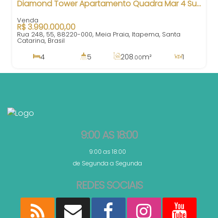
Diamond Tower Apartamento Quadra Mar 4 Suítes Meia Praia Itapema SC
R$
3.990.000,00
Rua 248, 55, 88220-000, Meia Praia, Itapema, Santa
Catarina, Brasil
4
5
208
m²
1
.00
4
267
m²
3
180m
.00
208
m²
.00
9:00 AS 18:00
9:00 as 18:00
de Segunda a Segunda
REDES SOCIAIS