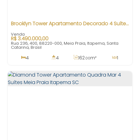
Brooklyn Tower Apartamento Decorado 4 Suítes em Meia Praia Itapema
R$
3.490.000,00
Rua 236, 400, 88220-000, Meia Praia, Itapema, Santa
Catarina, Brasil
4
4
162
m²
1
.00
4
3
500m
162
m²
.00