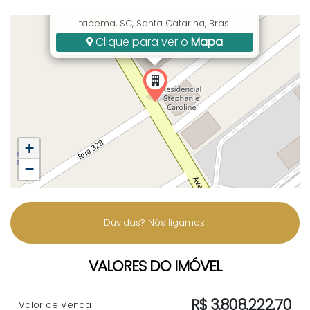
AV. Nereu Ramos, 6000, Meia Praia,
Itapema, SC, Santa Catarina, Brasil
Clique para ver o
Mapa
+
−
Dúvidas? Nós ligamos!
VALORES DO IMÓVEL
R$
3.808.222,70
Valor de Venda