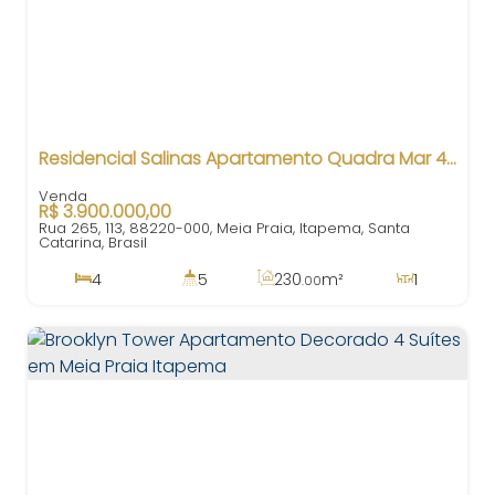
Residencial Salinas Apartamento Quadra Mar 4 Suítes em Meia Praia Itapema SC
R$
3.900.000,00
Rua 265, 113, 88220-000, Meia Praia, Itapema, Santa
Catarina, Brasil
4
5
230
m²
1
.00
4
230
m²
3
130m
.00
230
m²
.00