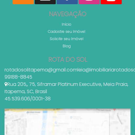
NAVEGAÇÃO
Início
Cadastre seu Imóvel
Solicite seu Imóvel
Blog
ROTA DO SOL
rotadosolitapema@gmail.com
leia@imobiliariarotados
99188-8845
Rua 205,
,
75
,
Siframar Platinum Executive
,
Meia Praia
,
Itapema
,
SC
,
Brasil
45.539.606/0001-38
Av Nereu Ramos, 4077, Sala
09, Meia Praia, Itapema, SC,