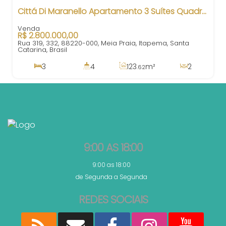
Cittá Di Maranello Apartamento 3 Suítes Quadra Mar Meia Praia Itapema SC
R$
2.800.000,00
Rua 319, 332, 88220-000, Meia Praia, Itapema, Santa
Catarina, Brasil
3
4
123
m²
2
.62
3
2
123
m²
.62
9:00 AS 18:00
9:00 as 18:00
de Segunda a Segunda
REDES SOCIAIS