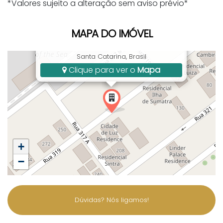
*Valores sujeito a alteração sem aviso prévio*
MAPA DO IMÓVEL
Rua 319, 128-234, Meia Praia, Itapema, SC,
Santa Catarina, Brasil
Clique para ver o
Mapa
+
−
Dúvidas? Nós ligamos!