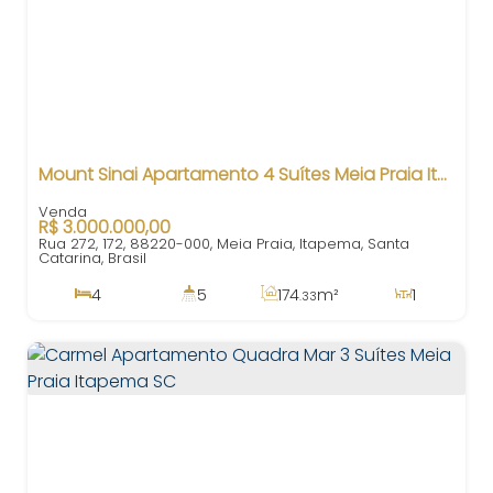
Mount Sinai Apartamento 4 Suítes Meia Praia Itapema SC
R$
3.000.000,00
Rua 272, 172, 88220-000, Meia Praia, Itapema, Santa
Catarina, Brasil
4
5
174
m²
1
.33
4
283
m²
3
370m
.62