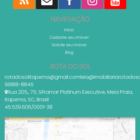
NAVEGAÇÃO
Início
Cadastre seu Imóvel
Solicite seu Imóvel
Blog
ROTA DO SOL
rotadosolitapema@gmail.com
leia@imobiliariarotados
99188-8845
Rua 205,
,
75
,
Siframar Platinum Executive
,
Meia Praia
,
Itapema
,
SC
,
Brasil
45.539.606/0001-38
Av Nereu Ramos, 4077, Sala
09, Meia Praia, Itapema, SC,