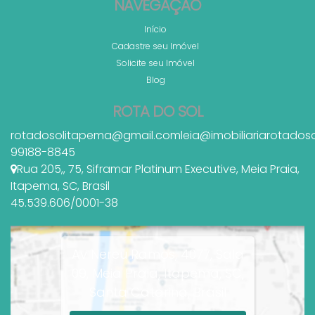
NAVEGAÇÃO
Início
Cadastre seu Imóvel
Solicite seu Imóvel
Blog
ROTA DO SOL
rotadosolitapema@gmail.com
leia@imobiliariarotados
99188-8845
Rua 205,
,
75
,
Siframar Platinum Executive
,
Meia Praia
,
Itapema
,
SC
,
Brasil
45.539.606/0001-38
Av Nereu Ramos, 4077, Sala
09, Meia Praia, Itapema, SC,
Santa Catarina, Brasil