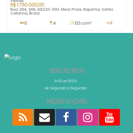
R$
1.750.000,00
Rua 264, 348, 88220-000, Meia Praia, Itapema, Santa
Catarina, Brasil
3
4
133
m²
1
.00
3
133
m²
2
500m
.00
133
m²
.00
9:00 AS 18:00
9:00 as 18:00
de Segunda a Segunda
REDES SOCIAIS