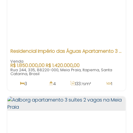
Residencial Império das Águas Apartamento 3 Suítes em Meia Praia Itapema SC
R$
1.850.000,00
R$
1.420.000,00
Rua 244, 335, 88220-000, Meia Praia, Itapema, Santa
Catarina, Brasil
3
4
133
m²
1
.75
3
201
m²
2
.28