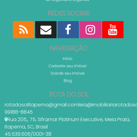
REDES SOCIAIS
NAVEGAÇÃO
Início
Cadastre seu Imóvel
Solicite seu Imóvel
Blog
ROTA DO SOL
rotadosolitapema@gmail.com
leia@imobiliariarotados
99188-8845
Rua 205,
,
75
,
Siframar Platinum Executive
,
Meia Praia
,
Itapema
,
SC
,
Brasil
45.539.606/0001-38