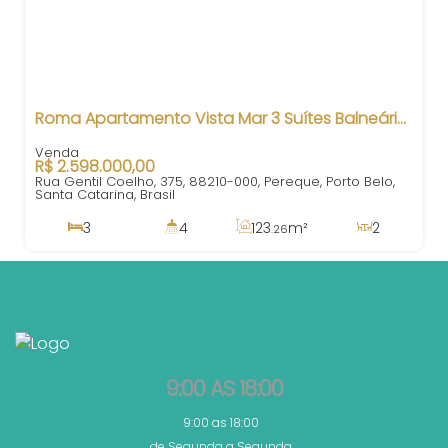
Roma Apartamento Vista Mar 3 Suítes Balneário Perequê Porto Belo SC
R$
2.598.000,00
Rua Gentil Coelho, 375, 88210-000, Pereque, Porto Belo,
Santa Catarina, Brasil
3
4
123
m²
2
.26
3
148
m²
2
123
m²
.26
.26
9:00 AS 18:00
9:00 as 18:00
de Segunda a Segunda