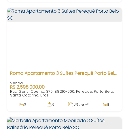
3
2
118
m²
.00
Roma Apartamento 3 Suítes Perequê Porto Belo SC
R$
2.598.000,00
Rua Gentil Coelho, 375, 88210-000, Pereque, Porto Belo,
Santa Catarina, Brasil
3
3
123
m²
1
.26
3
123
m²
2
340m
.26
123
m²
.26