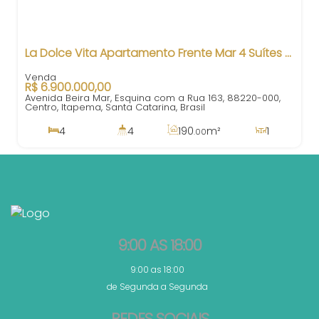
La Dolce Vita Apartamento Frente Mar 4 Suítes Centro Itapema SC
R$
6.900.000,00
Avenida Beira Mar, Esquina com a Rua 163, 88220-000,
Centro, Itapema, Santa Catarina, Brasil
4
4
190
m²
1
.00
4
295
m²
3
190
m²
.00
.00
9:00 AS 18:00
9:00 as 18:00
de Segunda a Segunda
REDES SOCIAIS