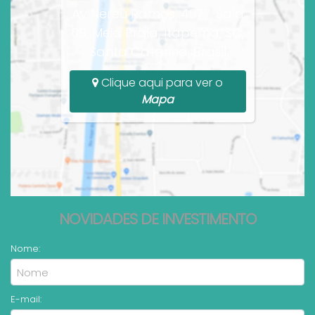
Av Nereu Ramos, 4077, Sala
09, Meia Praia, Itapema, SC,
Santa Catarina, Brasil
Clique aqui para ver o
Mapa
NOVIDADES DE INVESTIMENTO
Nome:
E-mail: