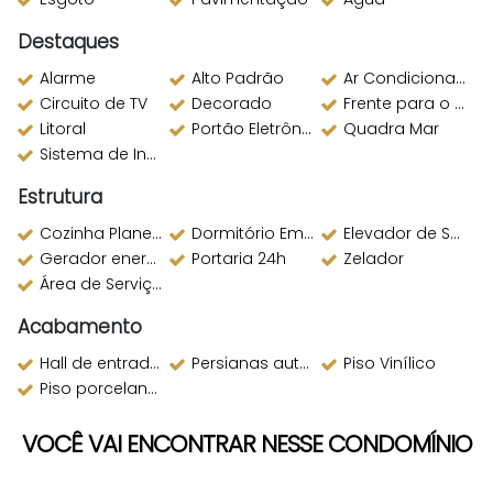
Destaques
Alarme
Alto Padrão
Ar Condicionado
Circuito de TV
Decorado
Frente para o Mar
Litoral
Portão Eletrônico
Quadra Mar
Sistema de Incêndio
Estrutura
Cozinha Planejada
Dormitório Empregada
Elevador de Serviço
Gerador energia
Portaria 24h
Zelador
Área de Serviço
Acabamento
Hall de entrada decorado
Persianas automatizadas
Piso Vinílico
Piso porcelanato
VOCÊ VAI ENCONTRAR NESSE CONDOMÍNIO