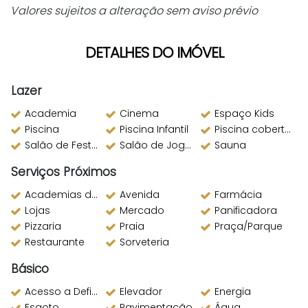
Valores sujeitos a alteração sem aviso prévio
DETALHES DO IMÓVEL
Lazer
Academia
Cinema
Espaço Kids
Piscina
Piscina Infantil
Piscina coberta aquecida
Salão de Festas
Salão de Jogos
Sauna
Serviços Próximos
Academias de ginástica
Avenida
Farmácia
Lojas
Mercado
Panificadora
Pizzaria
Praia
Praça/Parque
Restaurante
Sorveteria
Básico
Acesso a Deficientes
Elevador
Energia
Esgoto
Pavimentação
Água