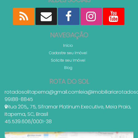
NAVEGAÇÃO
Início
Cadastre seu Imóvel
Solicite seu Imóvel
Blog
ROTA DO SOL
rotadosolitapema@gmail.com
leia@imobiliariarotados
99188-8845
Rua 205,
,
75
,
Siframar Platinum Executive
,
Meia Praia
,
Itapema
,
SC
,
Brasil
45.539.606/0001-38