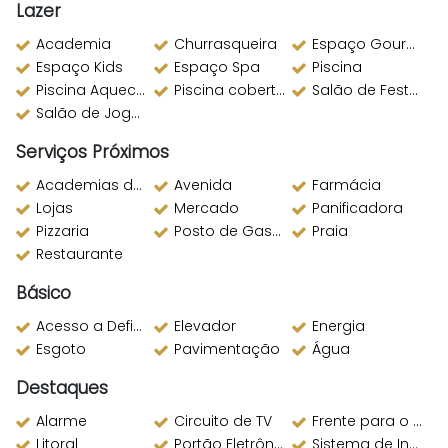
Lazer
Academia
Churrasqueira
Espaço Gourmet
Espaço Kids
Espaço Spa
Piscina
Piscina Aquecida
Piscina coberta aquecida
Salão de Festas
Salão de Jogos
Serviços Próximos
Academias de ginástica
Avenida
Farmácia
Lojas
Mercado
Panificadora
Pizzaria
Posto de Gasolina
Praia
Restaurante
Básico
Acesso a Deficientes
Elevador
Energia
Esgoto
Pavimentação
Água
Destaques
Alarme
Circuito de TV
Frente para o Mar
Litoral
Portão Eletrônico
Sistema de Incêndio