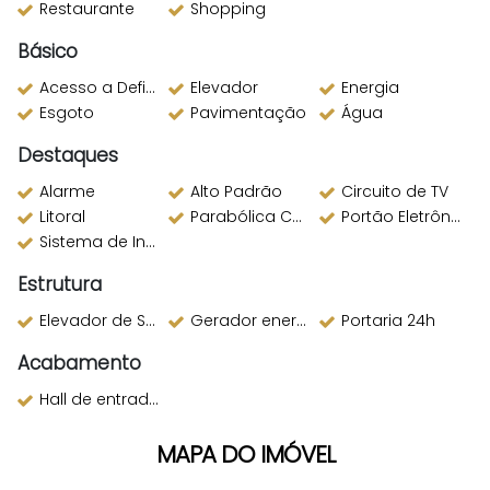
Restaurante
Shopping
Básico
Acesso a Deficientes
Elevador
Energia
Esgoto
Pavimentação
Água
Destaques
Alarme
Alto Padrão
Circuito de TV
Litoral
Parabólica Compartilhada
Portão Eletrônico
Sistema de Incêndio
Estrutura
Elevador de Serviço
Gerador energia
Portaria 24h
Acabamento
Hall de entrada decorado
MAPA DO IMÓVEL
Rua 240, 579, Meia Praia, Itapema, SC,