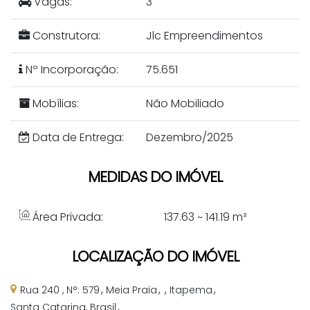
Vagas:
3
Construtora:
Jlc Empreendimentos
Nº Incorporação:
75.651
Mobílias:
Não Mobiliado
Data de Entrega:
Dezembro/2025
MEDIDAS DO IMÓVEL
Área Privada:
137
.63
~ 141
.19
m²
LOCALIZAÇÃO DO IMÓVEL
Rua 240
,
N°:
579
Meia Praia
Itapema
Santa Catarina, Brasil