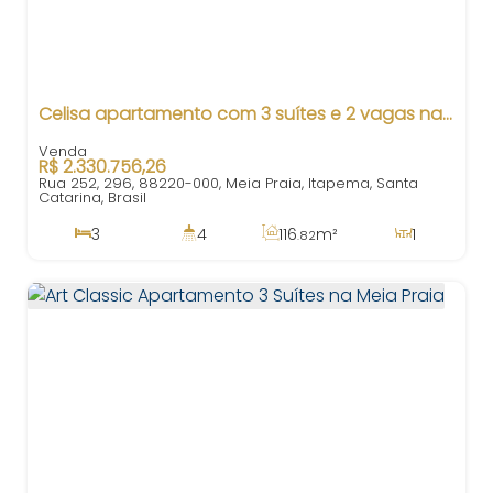
Celisa apartamento com 3 suítes e 2 vagas na Meia Praia
R$
2.330.756,26
Rua 252, 296, 88220-000, Meia Praia, Itapema, Santa
Catarina, Brasil
3
4
116
m²
1
.82
3
140
m²
2
116
m²
.00
.82