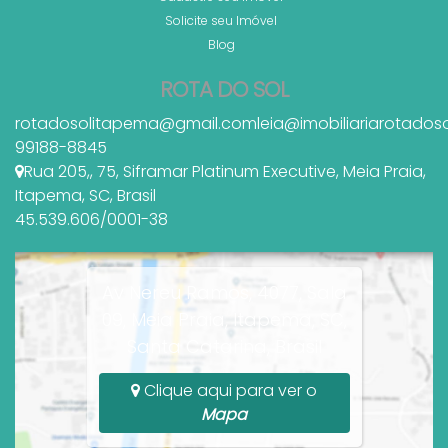
Solicite seu Imóvel
Blog
ROTA DO SOL
rotadosolitapema@gmail.com
leia@imobiliariarotados
99188-8845
Rua 205,
,
75
,
Siframar Platinum Executive
,
Meia Praia
,
Itapema
,
SC
,
Brasil
45.539.606/0001-38
Av Nereu Ramos, 4077, Sala
09, Meia Praia, Itapema, SC,
Santa Catarina, Brasil
Clique aqui para ver o
Mapa