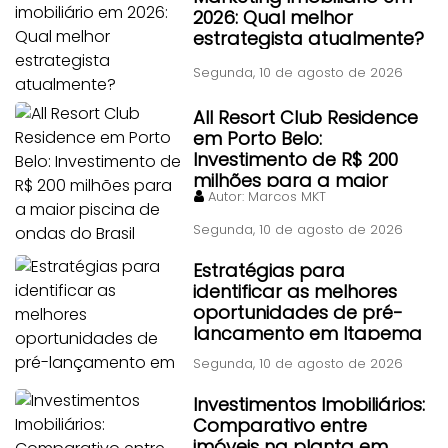
2026: Qual melhor
estrategista atualmente?
Segunda, 10 de agosto de 2026
All Resort Club Residence
em Porto Belo:
Investimento de R$ 200
milhões para a maior
Autor:
Marcos MKT
piscina de ondas do Brasil
Segunda, 10 de agosto de 2026
Estratégias para
identificar as melhores
oportunidades de pré-
lançamento em Itapema
Segunda, 10 de agosto de 2026
Investimentos Imobiliários:
Comparativo entre
imóveis na planta em