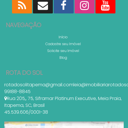
NAVEGAÇÃO
Início
Cadastre seu Imóvel
Solicite seu Imóvel
Blog
ROTA DO SOL
rotadosolitapema@gmail.com
leia@imobiliariarotados
99188-8845
Rua 205,
,
75
,
Siframar Platinum Executive
,
Meia Praia
,
Itapema
,
SC
,
Brasil
45.539.606/0001-38