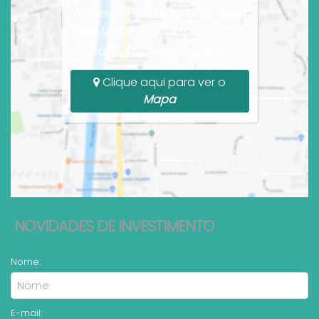
Av Nereu Ramos, 4077, Sala
09, Meia Praia, Itapema, SC,
Santa Catarina, Brasil
Clique aqui para ver o
Mapa
NOVIDADES DE INVESTIMENTO
Nome:
E-mail: