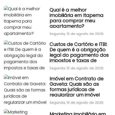
Qual é a melhor
imobiliária em Itapema
para comprar meu
apartamento?
Segunda, 10 de agosto de 2026
Custos de Cartório e ITBI:
De quem é a obrigação
legal do pagamento dos
impostos e taxas de
transferência?
Segunda, 10 de agosto de 2026
Imóvel em Contrato de
Gaveta: Quais são as
formas jurídicas de
regularizar um imóvel
adquirido por contrato
Segunda, 10 de agosto de 2026
particular antigo?
Marketing imobiliário em