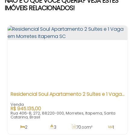
NÃO É O QUE VOCÊ QUERIA? VEJA ESTES
IMÓVEIS RELACIONADOS!
Residencial Soul Apartamento 2 Suítes e 1 Vaga em Morretes Itapema SC
R$
945.135,00
Rua 406-B, 272, 88220-000, Morretes, Itapema, Santa
Catarina, Brasil
2
3
70
m²
1
.00
2
100
m²
1
70
m²
.00
.00