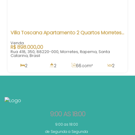
Villa Toscana Apartamento 2 Quartos Morretes Itapema SC
R$
898.000,00
Rua 418, 350, 88220-000, Morretes, Itapema, Santa
Catarina, Brasil
2
2
66
m²
2
.00
1
78
m²
1
380m
.50
66
m²
.00
9:00 AS 18:00
9:00 as 18:00
de Segunda a Segunda