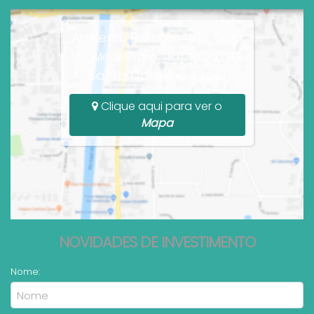
Av Nereu Ramos, 4077, Sala
09, Meia Praia, Itapema, SC,
Santa Catarina, Brasil
Clique aqui para ver o
Mapa
NOVIDADES DE INVESTIMENTO
Nome: