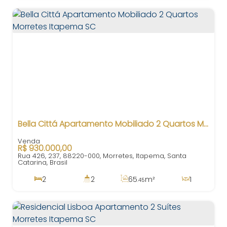
Bella Cittá Apartamento Mobiliado 2 Quartos Morretes Itapema SC
R$
930.000,00
Rua 426, 237, 88220-000, Morretes, Itapema, Santa
Catarina, Brasil
2
2
65
m²
1
.45
1
77
m²
1
600m
.95
65
m²
.45