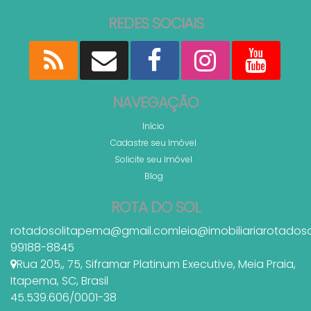
REDES SOCIAIS
NAVEGAÇÃO
Início
Cadastre seu Imóvel
Solicite seu Imóvel
Blog
ROTA DO SOL
rotadosolitapema@gmail.com
leia@imobiliariarotados
99188-8845
Rua 205,
,
75
,
Siframar Platinum Executive
,
Meia Praia
,
Itapema
,
SC
,
Brasil
45.539.606/0001-38