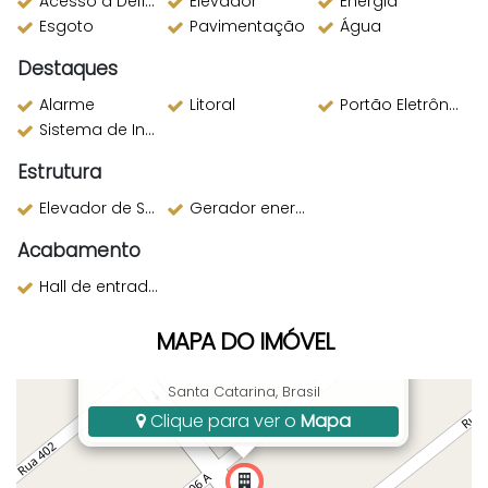
Acesso a Deficientes
Elevador
Energia
Esgoto
Pavimentação
Água
Destaques
Alarme
Litoral
Portão Eletrônico
Sistema de Incêndio
Estrutura
Elevador de Serviço
Gerador energia
Acabamento
Hall de entrada decorado
MAPA DO IMÓVEL
Rua 406 - E, 133, Morretes, Itapema, SC,
Santa Catarina, Brasil
Clique para ver o
Mapa