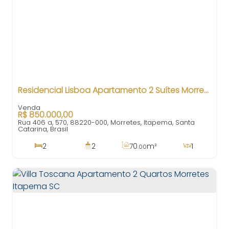
Residencial Lisboa Apartamento 2 Suítes Morretes Itapema SC
R$
850.000,00
Rua 406 a, 570, 88220-000, Morretes, Itapema, Santa
Catarina, Brasil
2
2
70
m²
1
.00
2
1
900m
70
m²
.00