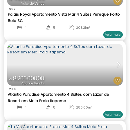
de Busca
6.700.000,00
R$
Valor de Venda
993
Palazzo del Mare Apartamento Frente Mar 4 Suíte
Praia
4
5
240
.00
m²