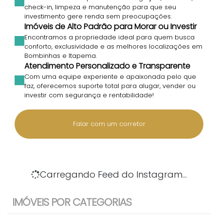
Valor de Venda
check-in, limpeza e manutenção para que seu
investimento gere renda sem preocupações.
1622
Imóveis de Alto Padrão para Morar ou Investir
Palais Royal Apartamento Vista Mar 4 Suítes Pere
Encontramos a propriedade ideal para quem busca
Belo SC
conforto, exclusividade e as melhores localizações em
Bombinhas e Itapema.
4
5
203
.21
m²
Atendimento Personalizado e Transparente
1
4
Com uma equipe experiente e apaixonada pelo que
faz, oferecemos suporte total para alugar, vender ou
investir com segurança e rentabilidade!
Falar com um corretor
8.200.000,00
R$
Carregando Feed do Instagram...
Valor de Venda
2300
Atlantic Paradise Apartamento 4 Suítes com Lazer
IMÓVEIS POR CATEGORIAS
Resort em Meia Praia Itapema