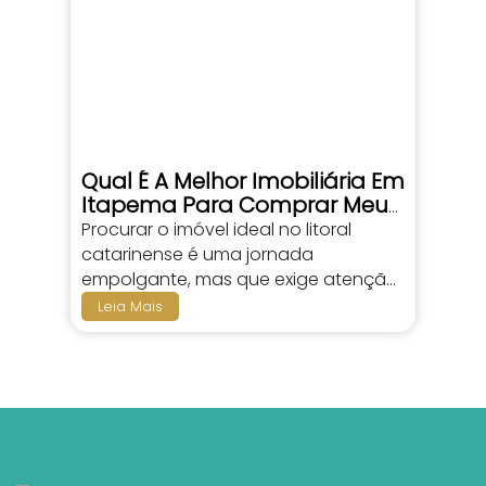
Qual É A Melhor Imobiliária Em
Itapema Para Comprar Meu
Apartamento?
Procurar o imóvel ideal no litoral
catarinense é uma jornada
empolgante, mas que exige atenção
a detalhes que vão muito além de
Leia Mais
fotos bonitas e plantas baixas.
Quando o assunto é fazer um
investimento seguro na...