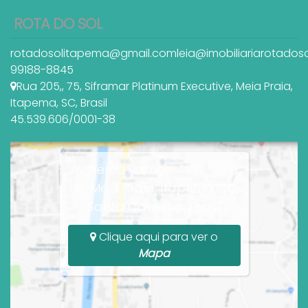
ROTA DO SOL
rotadosolitapema@gmail.com
leia@imobiliariarotados
99188-8845
Rua 205,
,
75
,
Siframar Platinum Executive
,
Meia Praia
,
Itapema
,
SC
,
Brasil
45.539.606/0001-38
Av Nereu Ramos, 4077, Sala
09, Meia Praia, Itapema, SC,
Santa Catarina, Brasil
Clique aqui para ver o
Mapa