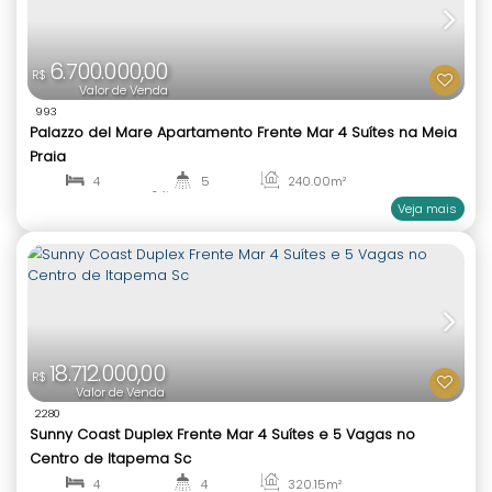
18.712.000,00
R$
Valor de Venda
2280
Sunny Coast Duplex Frente Mar 4 Suítes e 5 Vagas
Centro de Itapema Sc
4
4
320
.15
m²
1
4
ENTREGA 2027