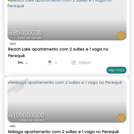
4
5
193
.00
m²
1
4
2.500.000,00
R$
Valor de Venda
130
Aalborg Residence apartamento com 3 suítes e 
na Meia Praia
3
4
132
.19
m²
1
3