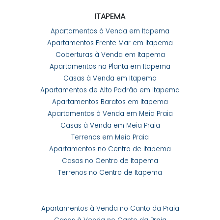
4
5
280
.00
m²
ITAPEMA
2
4
Apartamentos à Venda em Itapema
F
R
E
N
T
E
PÍ
E
R
O
P
O
R
T
Apartamentos Frente Mar em Itapema
O
Coberturas à Venda em Itapema
Apartamentos na Planta em Itapema
Casas à Venda em Itapema
Apartamentos de Alto Padrão em Itapema
Apartamentos Baratos em Itapema
5.500.000,00
Apartamentos à Venda em Meia Praia
R$
Valor de Venda
Casas à Venda em Meia Praia
Terrenos em Meia Praia
2339
La Vie Apartamento Frente Mar 4 Suítes Meia Prai
Apartamentos no Centro de Itapema
Casas no Centro de Itapema
SC
Terrenos no Centro de Itapema
4
5
217
.79
m²
2
4
Apartamentos à Venda no Canto da Praia