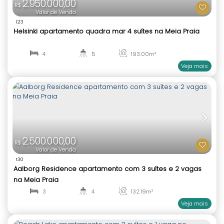
3.449.829,59
R$
Valor de Venda
768
Le Paradis Apartamento 3 Suítes e 3 Vagas no Ce
Itapema SC
3
4
153
.00
m²
1
3
2.950.000,00
R$
Valor de Venda
123
Helsinki apartamento quadra mar 4 suítes na Meia