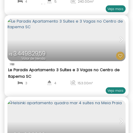
6.700.000,00
R$
Valor de Venda
993
Palazzo del Mare Apartamento Frente Mar 4 Suíte
Praia
4
5
240
.00
m²
4
336
.00
m²