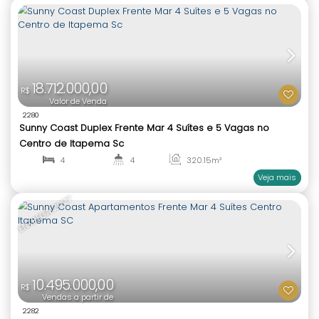
10.648.000,00
R$
Valor de Venda
2148
Palazzo Royale Duplex Quadra Mar 5 Suítes Meia P
Itapema SC
5
7
308
.40
m²
1
5
ENTREGA 2027
5.482.767,40
R$
Valor de Venda
2151
Palazzo Royale Apartamento Quadra Mar 4 Suítes