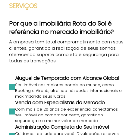
SERVIÇOS
Por que a Imobiliária Rota do Sol é
10.495.000,00
R$
referência no mercado imobiliário?
Vendas a partir de
A empresa tem total comprometimento com seus
2282
clientes, garantido a realização de seus sonhos,
Sunny Coast Apartamentos Frente Mar 4 Suítes Ce
oferecendo suporte completo e segurança para
Itapema SC
todas as transações.
4
4
229
.31
m²
1
4
Aluguel de Temporada com Alcance Global
Seu imóvel nos maiores portais do mundo, como
PADRÃO DALLO
Booking e Airbnb, atraindo hóspedes internacionais e
maximizando seus lucros!
Venda com Especialistas do Mercado
Com mais de 20 anos de experiência, conectamos
seu imóvel ao comprador certo, garantindo
segurança e o melhor valor de mercado.
Administração Completa do Seu Imóvel
4.500.000,00
Cuidamos de tudo para você! Divulgação, reservas,
R$