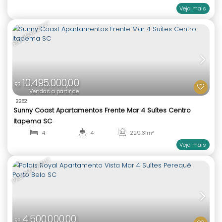
10.495.000,00
R$
Vendas a partir de
2282
Sunny Coast Apartamentos Frente Mar 4 Suítes Ce
Itapema SC
4
4
229
.31
m²
1
4
Não foi encontrado nenhum Imóvel. Redefina seus