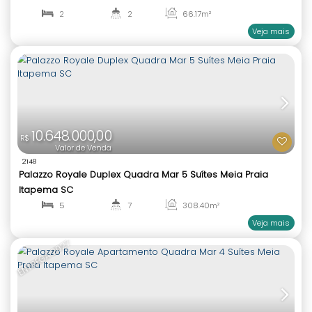
1.050.000,00
R$
Valor de Venda
1483
Málaga apartamento com 2 suítes e 1 vaga no P
2
3
73
.82
m²
1
2