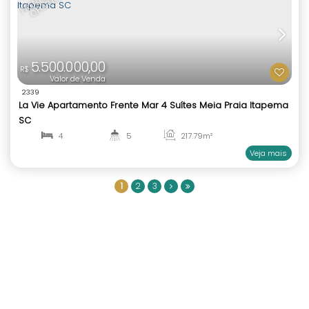
4
336
.00
m²
18.712.000,00
R$
Valor de Venda
2280
Sunny Coast Duplex Frente Mar 4 Suítes e 5 Vagas
1
2
3
Centro de Itapema Sc
4
4
320
.15
m²
1
4
ENTREGA 2027