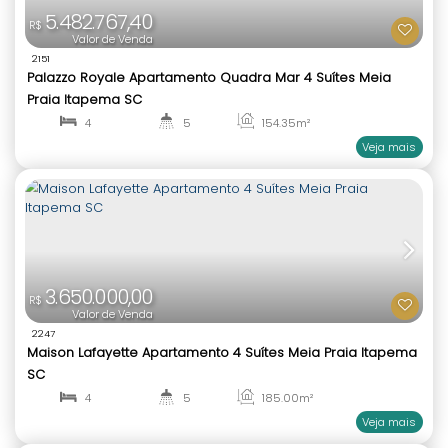
898.000,00
R$
Valor de Venda
2135
Miracle Garden Apartamento 2 Suítes Morretes I
2
2
66
.17
m²
1
2